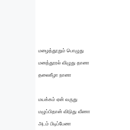
மழைத்தூறும் பொழுது
மனத்தூரல் விழுது தானா
தலைகீழா நானா
மயக்கம் ஏன் வருது
மழுப்பிதான் விடுது வீணா
அடம் பிடிப்பேனா