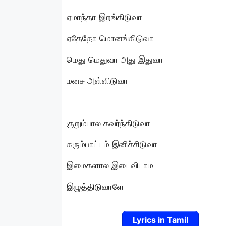
ஏமாந்தா இறங்கிடுவா
ஏதேதோ மொனங்கிடுவா
மெது மெதுவா அது இதுவா
மனச அள்ளிடுவா
குறும்பால கவர்ந்திடுவா
கரும்பாட்டம் இனிச்சிடுவா
இமைகளால இடைவிடாம
இழுத்திடுவாளே
Lyrics in Tamil