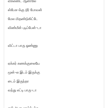
வீக்எண்ட் ஆனாலே
ஸ்பேசு-க்கு டூர் போவன்
மேல மிதண்டுகிட்டே
விண்மீன் புடிப்பேன்-டா
விட்டா பாரு ஒண்ணு
ஏக்கர் கணக்குலையே
மூன்-ல இடம் இருக்கு
டைம் இருந்தா
வந்து எட்டி பாரு-டா
என் ஆளு ஹல்க்-க்க