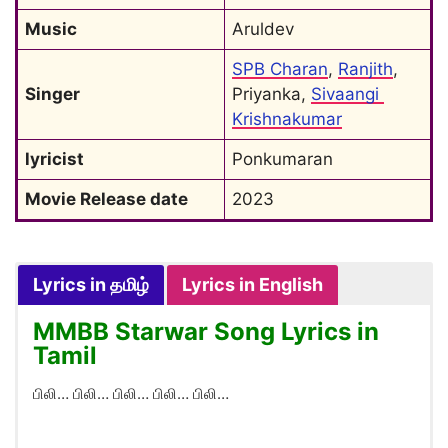
Music
Aruldev
SPB Charan
, 
Ranjith
, 
Singer
Priyanka, 
Sivaangi 
Krishnakumar
lyricist
Ponkumaran
Movie Release date
2023
Lyrics in தமிழ்
Lyrics in English
MMBB Starwar Song Lyrics in
Tamil
பிலி… பிலி… பிலி… பிலி… பிலி…