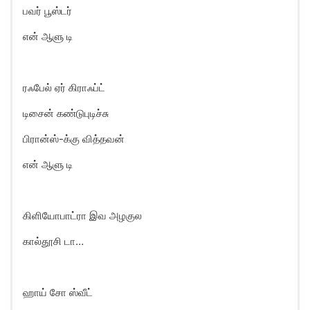
பவர் பூஸ்டர்
என் ஆளு டி
ரஃபேல் ஏர் கிராஃப்ட்
டிசைன் கண்டுபுடிச்சு
பிரான்ஸ்-க்கு வித்தவன்
என் ஆளு டி
கிளியோபாட்ரா இவ அழகுல
கால்தூசி டா…
ஹாய் சோ ஸ்வீட்