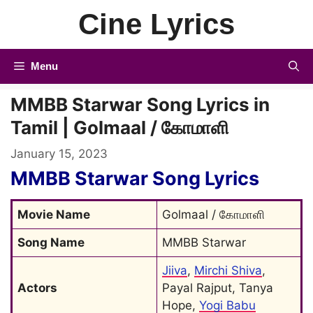
Skip
Cine Lyrics
to
content
Menu
MMBB Starwar Song Lyrics in
Tamil | Golmaal / கோமாளி
January 15, 2023
MMBB Starwar Song Lyrics
Movie Name
Golmaal / கோமாளி
Song Name
MMBB Starwar
Jiiva
, 
Mirchi Shiva
, 
Actors
Payal Rajput, Tanya 
Hope, 
Yogi Babu