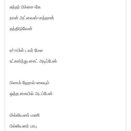
சுந்தர் பிச்சை-கே
நான் அட்வைஸ்-சத்தான்
தந்திடுவேன்
ஏ! ஈபிள் டவர் மேல
உட்கார்ந்து சைட் அடிப்பேன்
பிளாக் ஹோல்-லையும்
ஒத்த கையில் அடப்பேன்
மில்லியனர் மணி
பில்லியனர் பாபு