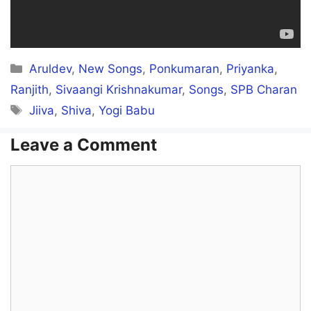
NASAvukku Poyi Naanum
Nashtavathan Thinnuduven
Categories
Aruldev
,
New Songs
,
Ponkumaran
,
Priyanka
,
Hoi! Apple Company-ya
Ranjith
,
Sivaangi Krishnakumar
,
Songs
,
SPB Charan
Tags
Jiiva
,
Shiva
,
Yogi Babu
Aasapatta Vaangiduven
Leave a Comment
Sunder Pichai-ke
Comment
Naan Advice-Sathan
Thandiduven
Ye! Eiffel Tower Mela
Utkaarndu Sight Adipen