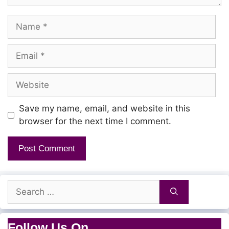
Name
Blak Hole-laiyum
Othatha Kaiyil Adaipen
Email
Website
Millianaire Mani
Billionaire Babu
Save my name, email, and website in this
Onna Serndha
browser for the next time I comment.
Star War Da…
Millianaire Mani
Search
Billionaire Babu
for:
Onna Serndha
Follow Us On