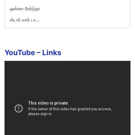
ஒன்னா சேர்ந்தா
ஸ்டார் வார் டா…
MMBB Starwar Song Lyrics in
English
Bili… Bili… Bili… Bili… Bili…
YouTube –
Links
Bili… Bili… Bili… Bili… Bili…
Bili… Bili… Bili… Bili… Bili…
Motta Madiyila
Aeroplane Na Yerakkkiduven
Aahh…