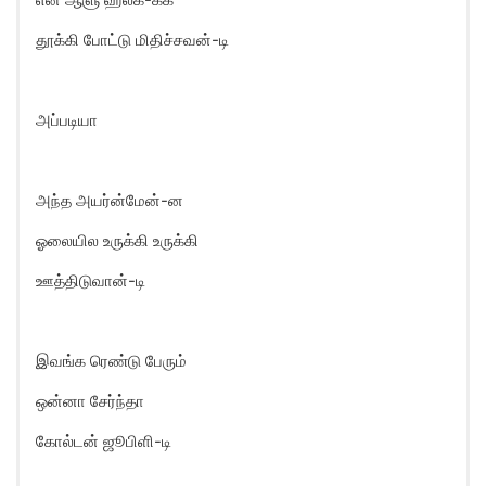
தூக்கி போட்டு மிதிச்சவன்-டி
அப்படியா
அந்த அயர்ன்மேன்-ன
ஓலையில உருக்கி உருக்கி
ஊத்திடுவான்-டி
இவங்க ரெண்டு பேரும்
ஒன்னா சேர்ந்தா
கோல்டன் ஜூபிளி-டி