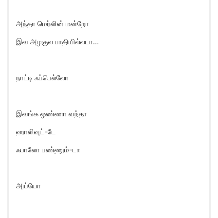
அந்தா மெர்லின் மன்றோ
இவ அழகுல பாதியில்லடா…
நாட்டி ஃப்பெல்லாே
இவங்க ஒண்ணா வந்தா
ஹாலிவுட்-டே
ஃபாலோ பண்ணும்-டா
அய்யோ