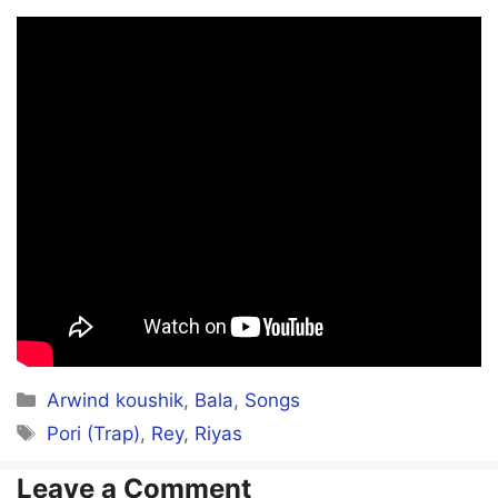
Categories
Arwind koushik
,
Bala
,
Songs
Tags
Pori (Trap)
,
Rey
,
Riyas
Leave a Comment