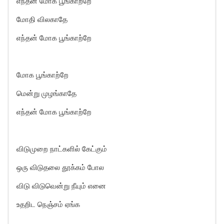
எந்தன் மோக பூங்காற்றே
மோதி விலகாதே
எந்தன் மோக பூங்காற்றே
மோக பூங்காற்றே
மென்று முழங்காதே
எந்தன் மோக பூங்காற்றே
விடுமுறை நாட்களில் கேட்கும்
ஒரு விடுதலை தூக்கம் போல
விடு விடுவென்று நீயும் எனை
உதறிட நெஞ்சம் ஏங்க