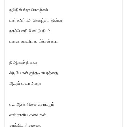
நடுநிசி நேர கொஞ்சல்
என் உயிர் பசி கொஞ்சம் தின்ன
நகப்பொறி போட்டு நீயும்
எனை வரவிட காய்ச்சல் கூட
நீ ஆறாம் திணை
அடியே உன் ஐந்தடி உயரத்தை
ஆயுள் வரை சிறை
ஏ… ஆறா நிலை தொடரும்
என் ரகசிய கனவுகள்
தூங்கிட நீ துணை