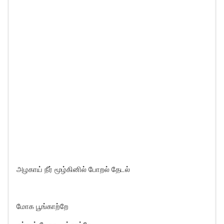
அழகாய் நீர் மூழ்கினில் போறல் தேடல்
மோக பூங்காற்றே