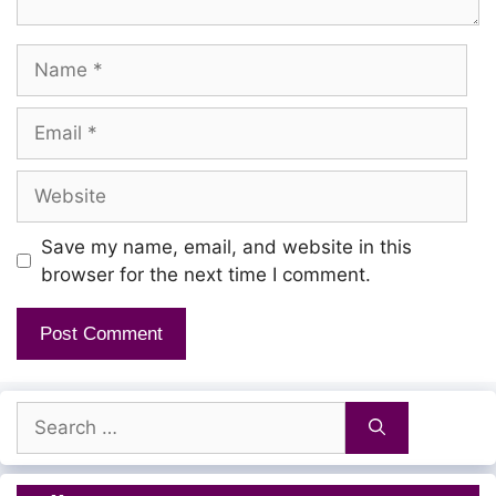
Name
Azhagiya paatha
Visiri vidum veyilu
Email
Kavithaiyaa paadi
Website
Kaanji pochu koralu
Love na machan
Save my name, email, and website in this
Daaru darkki davulu
browser for the next time I comment.
Antha levelu antha levelu
Antha levelu andha levelu
Search
for:
Achacho kadal pongicho