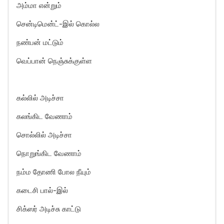
அம்மா என்றும்
சென்டிமென்ட்-இல் கொல்ல
நண்பன் மட்டும்
வெப்பான் நெஞ்சுக்குள்ள
கல்லில் அடிச்சா
கலங்கிட வேணாம்
சொல்லில் அடிச்சா
நொறுங்கிட வேணாம்
நம்ம தோணி போல நீயும்
கடைசி பால்-இல்
சிக்ஸர் அடிச்சு காட்டு