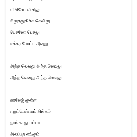
விசிலோ விசிலு
சிலுத்துகிச்சு செவிலு
பெசலோ பெசலு
சக்கர போட்ட அவுலு
அந்த லெவலு அந்த லெவலு
அந்த லெவலு அந்த லெவலு
காலேஜ் குள்ள
எறும்பெல்லாம் சிங்கம்
தாங்காது யம்மா
அலப்பற எங்கும்