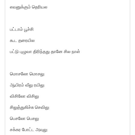
எவனுக்கும் தெரியல
பட்டாம் பூச்சி
கூட தரையில
பட்டு புழுவா திரிந்தது தானே சில நாள்
மொசலோ மொசலு
ஆயிரம் வீலு ரயிலு
விசிலோ விசிலு
சிலுத்துகிச்சு செவிலு
பெசலோ பெசலு
சக்கர போட்ட அவுலு