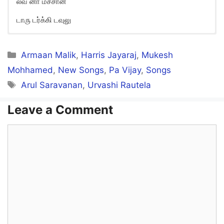
லவ் னா மச்சான்
டாரு டர்க்கி டவுலு
Mosalo Mosalu Song Lyrics in
English
Categories
Armaan Malik
,
Harris Jayaraj
,
Mukesh
Mohhamed
,
New Songs
,
Pa Vijay
,
Songs
Mosalo mosalu
Tags
Arul Saravanan
,
Urvashi Rautela
Aayiram veelu railu
Visilo visilu
Leave a Comment
Siluthukichu sevilu
Comment
Pesalo pesalu
Sakkara potta avulu
Antha levelu antha levelu
Antha levelu andha levelu