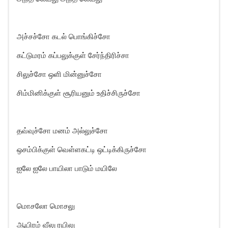
அச்சச்சோ கடல் பொங்கிச்சோ
கட்டுமரம் கப்பலுக்குள் சேர்ந்திரிச்சா
சிலுச்சோ ஒளி மின்னுச்சோ
சிம்மினிக்குள் சூரியனும் உதிச்சிருச்சோ
தவ்வுச்சோ மனம் அல்லுச்சோ
ஒசம்பிக்குள் வெள்ளகட்டி ஒட்டிக்கிருச்சோ
ஐலே ஐலே பாயிலா பாடும் மயிலே
மொசலோ மொசலு
ஆயிரம் வீலு ரயிலு