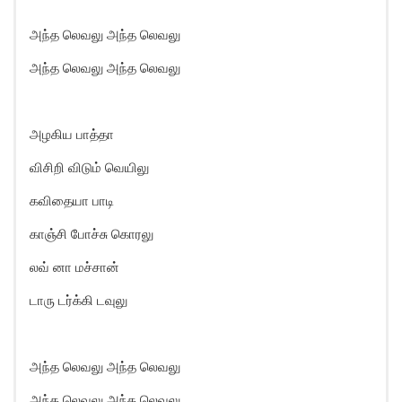
அந்த லெவலு அந்த லெவலு
அந்த லெவலு அந்த லெவலு
அழகிய பாத்தா
விசிறி விடும் வெயிலு
கவிதையா பாடி
காஞ்சி போச்சு கொரலு
லவ் னா மச்சான்
டாரு டர்க்கி டவுலு
அந்த லெவலு அந்த லெவலு
அந்த லெவலு அந்த லெவலு