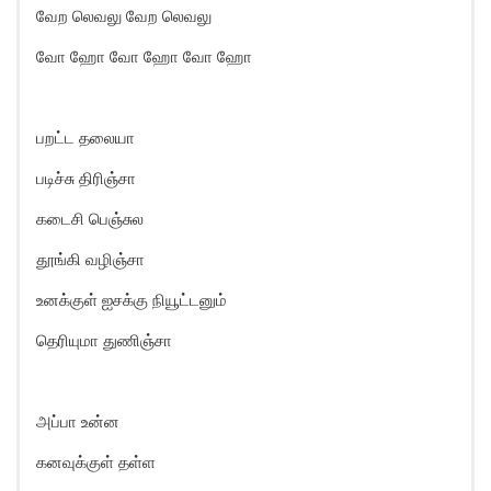
வேற லெவலு வேற லெவலு
வோ ஹோ வோ ஹோ வோ ஹோ
பறட்ட தலையா
படிச்சு திரிஞ்சா
கடைசி பெஞ்சுல
தூங்கி வழிஞ்சா
உனக்குள் ஐசக்கு நியூட்டனும்
தெரியுமா துணிஞ்சா
அப்பா உன்ன
கனவுக்குள் தள்ள