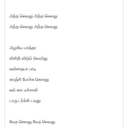
அந்த லெவலு அந்த லெவலு
அந்த லெவலு அந்த லெவலு
அழகிய பாத்தா
விசிறி விடும் வெயிலு
கவிதையா பாடி
காஞ்சி போச்சு கொரலு
லவ் னா மச்சான்
டாரு டர்க்கி டவுலு
வேற லெவலு வேற லெவலு