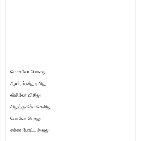
மொசலோ மொசலு
ஆயிரம் வீலு ரயிலு
விசிலோ விசிலு
சிலுத்துகிச்சு செவிலு
பெசலோ பெசலு
சக்கர போட்ட அவுலு