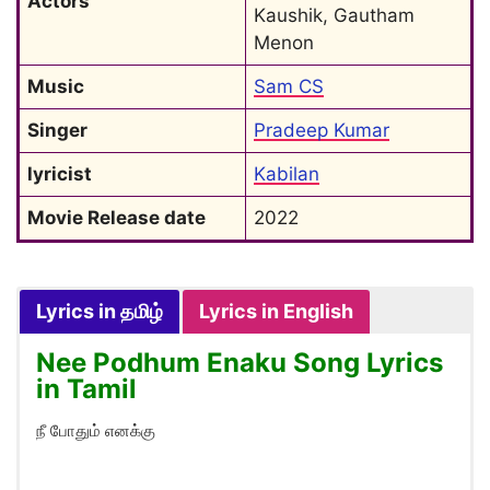
Actors
Kaushik, Gautham 
Menon
Music
Sam CS
Singer
Pradeep Kumar
lyricist
Kabilan
Movie Release date
2022
Lyrics in தமிழ்
Lyrics in English
Nee Podhum Enaku Song Lyrics
in Tamil
நீ போதும் எனக்கு