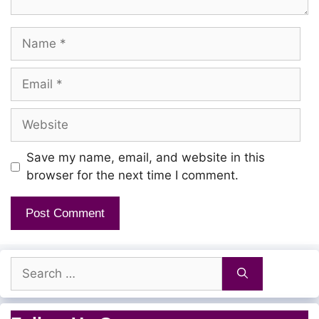
Parithadi Neeyae
Name
Enn Uyirinai Ithayamai
Thudithathum Neeyae…
Email
Neeyae….
Website
Nee Pothum Enaku
Save my name, email, and website in this
browser for the next time I comment.
Nee Pothum Enaku
Nee Vaazhum Varayil
Irupen Unakku
Search
Nee Pothum Enaku
for:
Nee Pothum Enaku