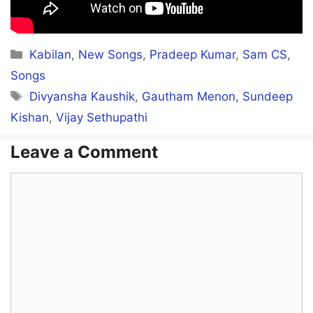
Naanum Neeyum
Categories
Kabilan
,
New Songs
,
Pradeep Kumar
,
Sam CS
,
Ondrai Poga
Songs
Tags
Divyansha Kaushik
,
Gautham Menon
,
Sundeep
Vaanam Yaavum
Kishan
,
Vijay Sethupathi
Vannam Aaga
Leave a Comment
Enn Imaigalai Varudiya
Comment
Thedal Neeyae
Enn Isainai Thirudiya
Paadal Neeyae
Enn Thanimaiyai Thavanayil