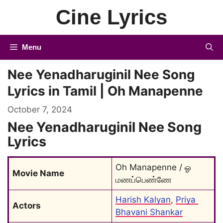
Skip
Cine Lyrics
to
content
Menu
Nee Yenadharuginil Nee Song
Lyrics in Tamil | Oh Manapenne
October 7, 2024
Nee Yenadharuginil Nee Song
Lyrics
Oh Manapenne / ஓ 
Movie Name
மணப்பெண்ணே
Harish Kalyan
, 
Priya 
Actors
Bhavani Shankar