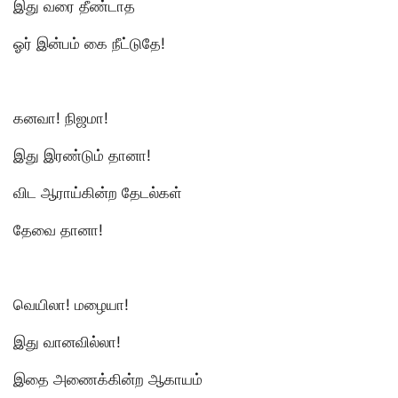
இது வரை தீண்டாத
ஓர் இன்பம் கை நீட்டுதே!
கனவா! நிஜமா!
இது இரண்டும் தானா!
விட ஆராய்கின்ற தேடல்கள்
தேவை தானா!
வெயிலா! மழையா!
இது வானவில்லா!
இதை அணைக்கின்ற ஆகாயம்