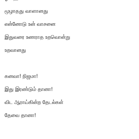
மூழாதது வாளானது
என்னோடு உன் வாசனை
இதுவரை உணராத உறவொன்று
உறவானது
கனவா! நிஜமா!
இது இரண்டும் தானா!
விட ஆராய்கின்ற தேடல்கள்
தேவை தானா!