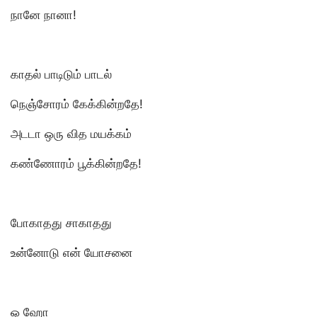
நானே நானா!
காதல் பாடிடும் பாடல்
நெஞ்சோரம் கேக்கின்றதே!
அடடா ஒரு வித மயக்கம்
கண்ணோரம் பூக்கின்றதே!
போகாதது சாகாதது
உன்னோடு என் யோசனை
ஓ ஹோ