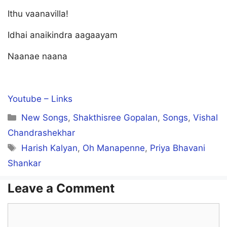
Ithu vaanavilla!
Idhai anaikindra aagaayam
Naanae naana
Youtube – Links
Categories
New Songs
,
Shakthisree Gopalan
,
Songs
,
Vishal
Chandrashekhar
Tags
Harish Kalyan
,
Oh Manapenne
,
Priya Bhavani
Shankar
Leave a Comment
Comment