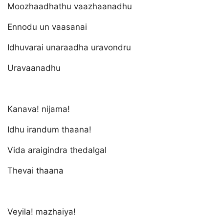
Moozhaadhathu vaazhaanadhu
Ennodu un vaasanai
Idhuvarai unaraadha uravondru
Uravaanadhu
Kanava! nijama!
Idhu irandum thaana!
Vida araigindra thedalgal
Thevai thaana
Veyila! mazhaiya!