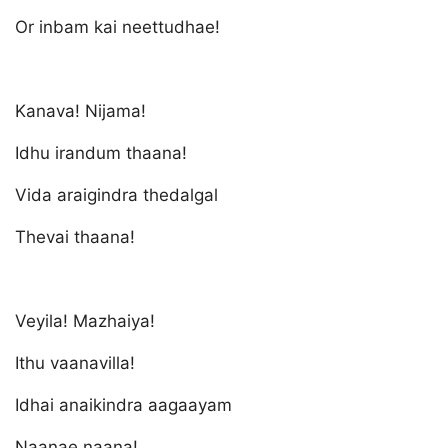
Or inbam kai neettudhae!
Kanava! Nijama!
Idhu irandum thaana!
Vida araigindra thedalgal
Thevai thaana!
Veyila! Mazhaiya!
Ithu vaanavilla!
Idhai anaikindra aagaayam
Naanae naana!