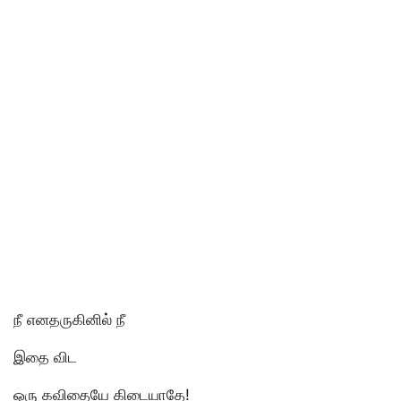
நீ எனதருகினில் நீ
இதை விட
ஒரு கவிதையே கிடையாதே!