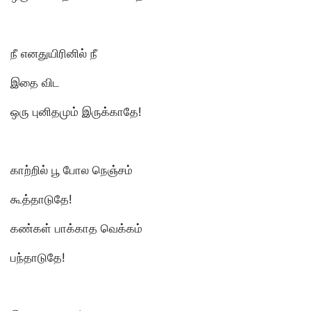
நீ எனதுயிரினில் நீ
இதை விட
ஒரு புனிதமும் இருக்காதே!
காற்றில் பூ போல நெஞ்சம்
கூத்தாடுதே!
கண்கள் பாக்காத வெக்கம்
பந்தாடுதே!