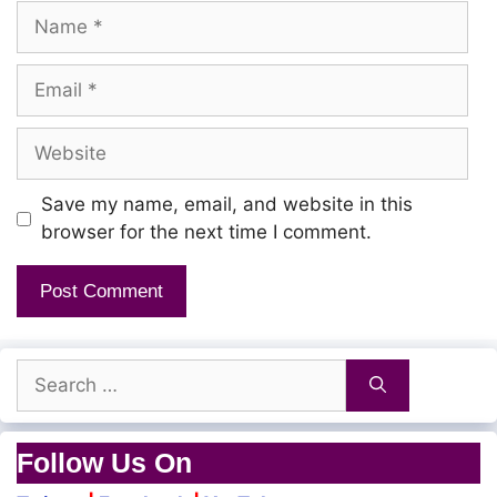
Name
Eththanaiyo nanmai seitheer
Eppadi naan maranthiduvaen
Email
Ummudaiya sannithi vittu engae
Website
Naan Oodiduven
Kaanamal poana ennai
Save my name, email, and website in this
Karthar um karathil edutheer
browser for the next time I comment.
Neerae vendumae
Neer mattum pothumae
Neerae vendumae
Search
Neer mattum pothumae
for:
Follow Us On
Sinthai ellam neerthanae