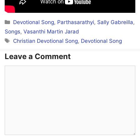
Ennai thedi vantheerae
Categories
Devotional Song
,
Parthasarathyi
,
Sally Gabreilla
,
Anbal Anaitheerae
Songs
,
Vasanthi Martin Jarad
Tags
Christian Devotional Song
,
Devotional Song
Appa um samoogathilae
Agamagizhnthiduvenae
Leave a Comment
Ellam enakku neerae
Comment
Ummodu nadakkanumae
Neerae vendumae
Neer mattum pothumae
Neerae vendumae
Neer mattum pothumae