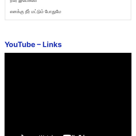
நீரே இயேசுவே
எனக்கு நீர் மட்டும் போதுமே
Neerindri naan alla Song Lyrics
in English
Naan alla neerendru vaazhkindra enakku
YouTube –
Links
Neerthaan vendumae
Neerindri naan alla naanae alla
Neer mattum pothumae
Neerae yesuve
Enakku neerthan vendumae
Neerae yesuve
Enakku neer mattum pothumae