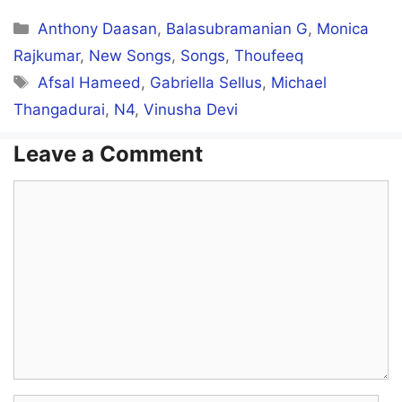
Categories
Anthony Daasan
,
Balasubramanian G
,
Monica
Rajkumar
,
New Songs
,
Songs
,
Thoufeeq
Tags
Afsal Hameed
,
Gabriella Sellus
,
Michael
Thangadurai
,
N4
,
Vinusha Devi
Leave a Comment
Comment