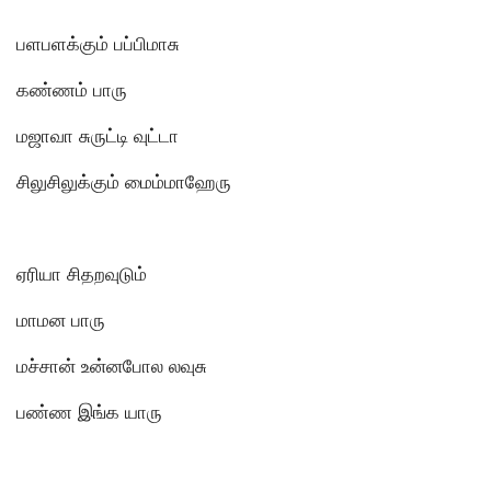
பளபளக்கும் பப்பிமாசு
கண்ணம் பாரு
மஜாவா சுருட்டி வுட்டா
சிலுசிலுக்கும் மைம்மாஹேரு
ஏரியா சிதறவுடும்
மாமன பாரு
மச்சான் உன்னபோல லவுசு
பண்ண இங்க யாரு