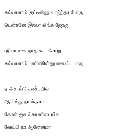
கல்யாணம் குட்டின்னு வாழ்ந்தா போரு
டென்சனே இல்லா லிங்க் ஜோரு
புரியாம உளறாத கூட சோறு
கல்யாணம் பண்ணின்னு லைஃப்பு பாரு
ஏ அசால்டு சண்டயில
ஆபிஸ்து நான்தாமா
கோன் ஐசு கொண்டையில
ஹேப்பி நா ஆனேன்மா