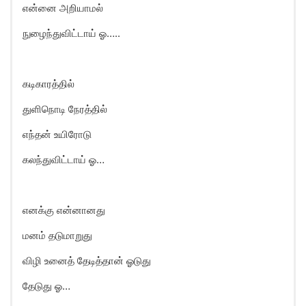
என்னை அறியாமல்
நுழைந்துவிட்டாய் ஓ…..
கடிகாரத்தில்
துளிநொடி நேரத்தில்
எந்தன் உயிரோடு
கலந்துவிட்டாய் ஓ…
எனக்கு என்னானது
மனம் தடுமாறுது
விழி உனைத் தேடித்தான் ஓடுது
தேடுது ஓ…