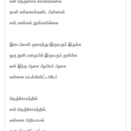
என் நெஞ்சைக் காணவில்லை
நான் உன்னைக்கண்ட பின்னால்
என் கண்கள் தூங்கவில்லை
இடைவெளி குறைந்து இருவரும் இருக்க
ஒரு துளி மழையில் இருவரும் குளிக்க
ஏன் இந்த ஆசை ஆயிரம் ஆசை
என்னை மயக்கிவிட்டாயே!
நெஞ்சோரத்தில்
என் நெஞ்சோரத்தில்
என்னை அறியாமல்
நுழைந்துவிட்டாய் ஓ…