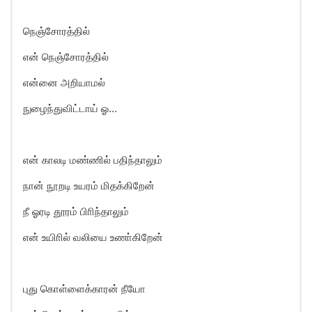
நெஞ்சோரத்தில்
என் நெஞ்சோரத்தில்
என்னை அறியாமல்
நுழைந்துவிட்டாய் ஓ…
என் காலடி மண்ணில் பதிந்தாலும்
நான் நூறடி உயரம் மிதக்கிறேன்
நீ ஓரடி தூரம் பிாிந்தாலும்
என் உயிாில் வலியை உணா்கிறேன்
புது கொள்ளைக்காரன் நீயோ