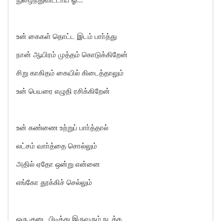
உன் கைகள் தொட்ட இடம் பாா்த்து
நான் ஆயிரம் முத்தம் கொடுக்கிறேன்
சிறு காகிதம் கையில் கிடைத்தாலும்
உன் பெயரை எழுதி ரசிக்கிறேன்
உன் கண்ணை உற்றுப் பாா்த்தால்
லட்சம் வாா்த்தை சொல்லும்
அதில் ஏதோ ஒன்று என்னை
எங்கோ தூக்கிச் செல்லும்
ஒரு குடை பிடித்து இருவரும் நடக்க