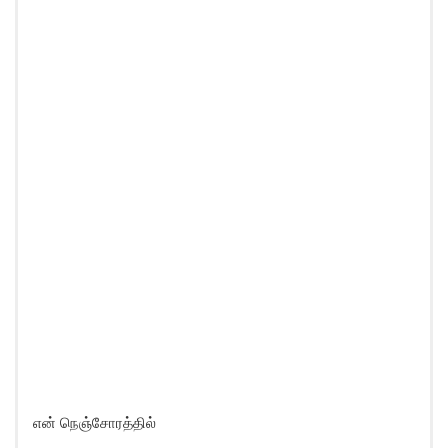
என் நெஞ்சோரத்தில்