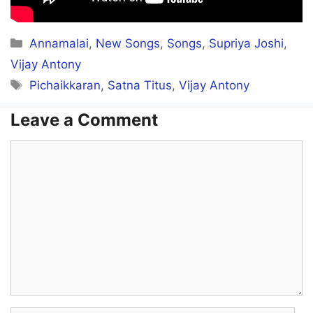
Ennaku ennanathu
Categories
Annamalai
,
New Songs
,
Songs
,
Supriya Joshi
,
Manam thadumaruthu
Vijay Antony
Tags
Pichaikkaran
,
Satna Titus
,
Vijay Antony
Vizhi unnai thedithaan oduthu
Theduthu oo…
Leave a Comment
Comment
Nenjorathil
En nenjorathil
Ennai ariyaamal
Nuzhaindhuvittaai oo..
En kaaladi mannil pathinthalum