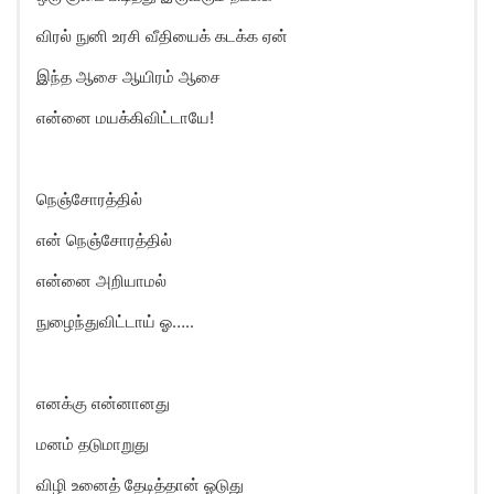
விரல் நுனி உரசி வீதியைக் கடக்க ஏன்
இந்த ஆசை ஆயிரம் ஆசை
என்னை மயக்கிவிட்டாயே!
நெஞ்சோரத்தில்
என் நெஞ்சோரத்தில்
என்னை அறியாமல்
நுழைந்துவிட்டாய் ஓ…..
எனக்கு என்னானது
மனம் தடுமாறுது
விழி உனைத் தேடித்தான் ஓடுது