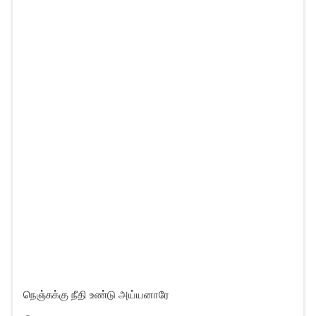
நெஞ்சுக்கு நீதி உண்டு அய்யனாரே