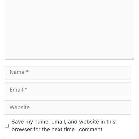
Kannal kandaal munnal nindru
Karunai vazhangum aiyaavae nalla
Karunai vazhangum aiyaavae
Nalla karunai vazhangum aiyaavae
Name
Kaiyaal vanangi ullam urugi
Kanindhu nindrom aiyaavae
Email
Ullam kanindhu nindrom aiyaavae
Website
Ullam kanindhu nindrom aiyaavae
Save my name, email, and website in this
Pottodu poovodu vaazha Naangal vaazha
browser for the next time I comment.