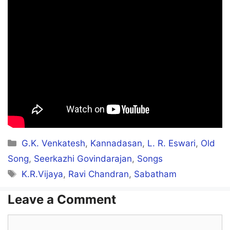
Nenjukku needhi undu aiyanaarae
Ingae neeyundu kaavalundu aiyanaarae
Manjal alli vaithom aiyanaarae
Enga mangalam kaakka vendum aiyanaarae
Enga mangalam kaakka vendum aiyanaarae
Enga mangalam kaakka vendum aiyanaarae
Categories
G.K. Venkatesh
,
Kannadasan
,
L. R. Eswari
,
Old
Enga mangalam kaakka vendum aiyanaarae
Song
,
Seerkazhi Govindarajan
,
Songs
Tags
K.R.Vijaya
,
Ravi Chandran
,
Sabatham
Nenjukku needhi undu aiyanaarae
Leave a Comment
Ingae neeyundu kaavalundu aiyanaarae
Comment