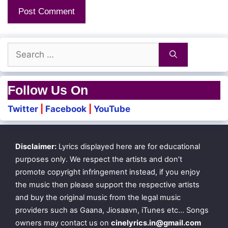
Undhan kovilai naadi vandhom aiyanaarae
Undhan kovilai naadi vandhom aiyanaarae
Search
Ilaiyilae pooveduthu
for:
Udalilae azhagu kuthi
Follow Us On
Thalaiyile thaanga vandhom aiyanaarae
Twitter
|
Facebook
|
YouTube
Thalaiyile thaanga vandhom aiyanaarae
Enga mangalam kaakka vendum aiyanaarae
Disclaimer:
Lyrics displayed here are for educational
Enga mangalam kaakka vendum aiyanaarae
purposes only. We respect the artists and don’t
promote copyright infringement instead, if you enjoy
the music then please support the respective artists
Nenjukku needhi undu aiyanaarae
and buy the original music from the legal music
Ingae neeyundu kaavalundu aiyanaarae
providers such as Gaana, Jiosaavn, iTunes etc… Songs
owners may contact us on
cinelyrics.in@gmail.com