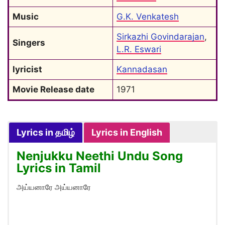
Music
G.K. Venkatesh
Sirkazhi Govindarajan
, 
Singers
L.R. Eswari
lyricist
Kannadasan
Movie Release date
1971
Lyrics in தமிழ்
Lyrics in English
Nenjukku Neethi Undu Song
Lyrics in Tamil
அய்யனாரே அய்யனாரே