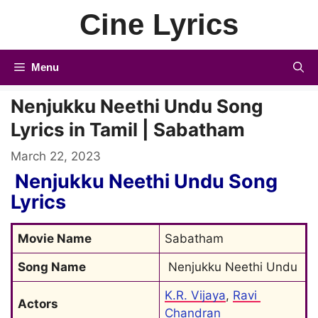
Skip
Cine Lyrics
to
content
Menu
Nenjukku Neethi Undu Song
Lyrics in Tamil | Sabatham
March 22, 2023
Nenjukku Neethi Undu Song
Lyrics
Movie Name
Sabatham
Song Name
 Nenjukku Neethi Undu
K.R. Vijaya
, 
Ravi 
Actors
Chandran