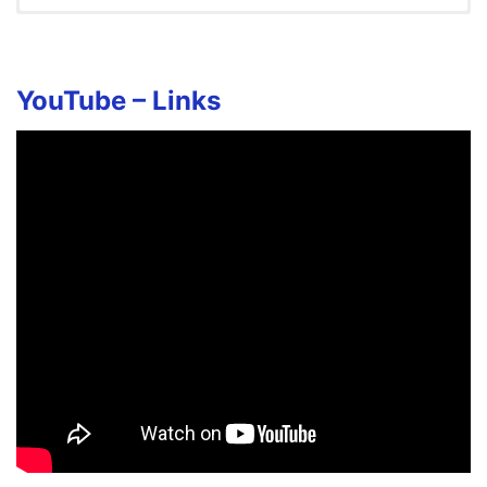
Neram Varum Song Lyrics in
English
Dhenanthorum nenaikuren Unna
YouTube –
Links
Thaniya Naa thavikuren ponne
Dhenanthorum nenaikuren Unna
Thaniya Naa thavikuren ponne
Konjam kaalam potum
Neeyum Naanum serum neram Varum
Kalangutha Neeyum vazhkai
Unna seekiram thedi varum