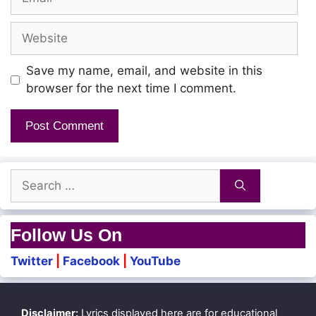
Ellam koodi varum
Maari varum Maari varum
Website
Koodi varum koodi varum
Save my name, email, and website in this
browser for the next time I comment.
Unna paakum Antha neram
Mazhai thooral poduma
Unna serum Antha Kaalam
Search
Kulir Kaalam aaguma
for:
Follow Us On
Unna paakum Antha neram
Twitter
|
Facebook
|
YouTube
Mazhai thooral poduma
Unna serum Antha Kaalam
Disclaimer:
Lyrics displayed here are for educational
Kulir Kaalam aaguma