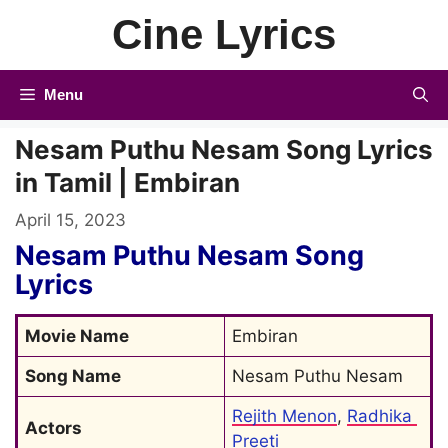
Skip
Cine Lyrics
to
content
Menu
Nesam Puthu Nesam Song Lyrics
in Tamil | Embiran
April 15, 2023
Nesam Puthu Nesam Song
Lyrics
Movie Name
Embiran
Song Name
Nesam Puthu Nesam
Rejith Menon
, 
Radhika 
Actors
Preeti