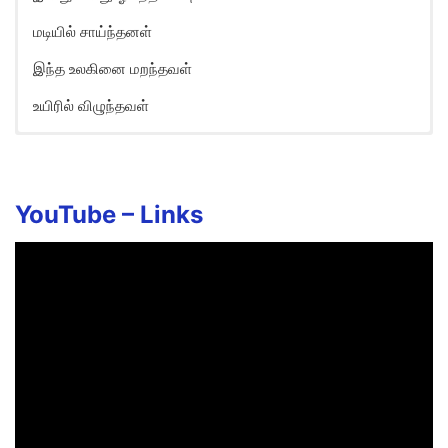
மடியில் சாய்ந்தனள்
இந்த உலகினை மறந்தவள்
உயிரில் விழுந்தவள்
Nesam Puthu Nesam Song
Lyrics in English
Nesam puthu nesam ithu
YouTube –
Links
Nenjil puthu vathanam ithu
Punitha uravithu
Enthan paathai maaruthu
Kaadhal vazhi kaadhal vazhi
Kaalgal ini sellum adi