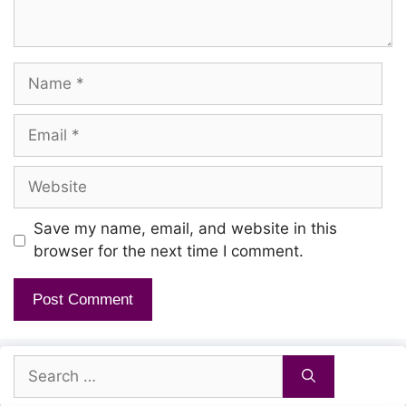
Punitha uravithu
Enthan paathai maaruthu
Name
Siriya koppai perungkadal
Email
Nirappalaagumaa
Website
Nooru kodi ninaivugal
Idhayam thaangumaa
Save my name, email, and website in this
browser for the next time I comment.
Moondru kaalam thuranthu nee
Urangi kollammaa
Maranam attra oru mozhi
Search
Mounam thaanammaa
for: