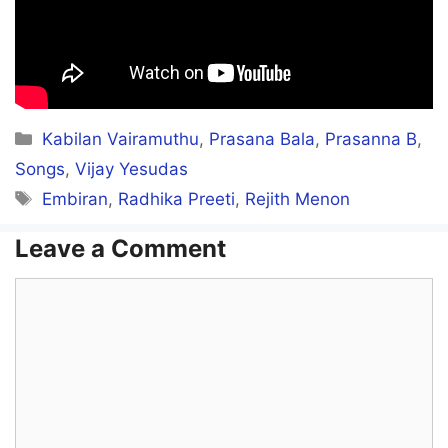
Enathu kannukku
Unthan kanavu thaavuthu
Ivan ilamai meedhu
Categories
Kabilan Vairamuthu
,
Prasana Bala
,
Prasanna B
,
Iragu pola nadanthu ponaval
Songs
,
Vijay Yesudas
Tags
Embiran
,
Radhika Preeti
,
Rejith Menon
Indru manathu oindha kadavulaaga
Madiyil saainthanal
Leave a Comment
Intha ulaginai maranthaval
Comment
Uyiril vizhunthaval
Nesam puthu nesam ithu
Nenjil puthu vathanam ithu