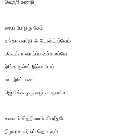
வெற்றி உண்டு
லைப் பே ஒரு கேம்
வந்தா கார்டு அ டோன்ட் ப்ளேம்
கெடச்சா வாய்ப்ப வச்சு ஃப்ளே
இங்க ரூல்ஸ் இல்ல டேய்
டை இஸ் மணி
ஜெயிக்க ஒரு வழி சுயநலமே
கவனம் சிதறினால் விபரீதமே
நிழலாக மர்மம் தொடரும்