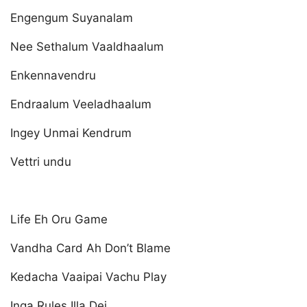
Engengum Suyanalam
Nee Sethalum Vaaldhaalum
Enkennavendru
Endraalum Veeladhaalum
Ingey Unmai Kendrum
Vettri undu
Life Eh Oru Game
Vandha Card Ah Don’t Blame
Kedacha Vaaipai Vachu Play
Inga Rules Illa Dei