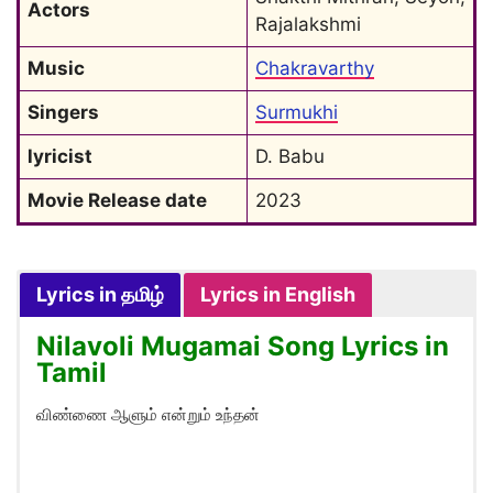
Actors
Rajalakshmi
Music
Chakravarthy
Singers
Surmukhi
lyricist
D. Babu
Movie Release date
2023
Lyrics in தமிழ்
Lyrics in English
Nilavoli Mugamai Song Lyrics in
Tamil
விண்ணை ஆளும் என்றும் உந்தன்