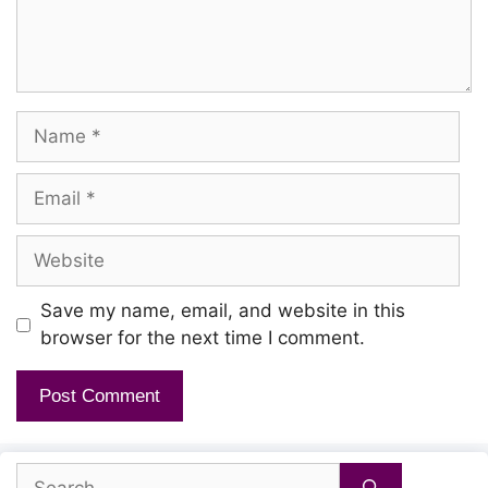
Mugilinamoo
Asainthidum thogaimayil
Ivalidam thorthidave
Name
Thinam varumo nadamidumo
Email
Kalaimagal uruvaai
Website
Piranthavalthanoo
Kanavugal thaandi ival
Save my name, email, and website in this
Vizhigalil
browser for the next time I comment.
Sudar oli irulai
Vilakkume
Vaan vazhivida boomiyil ival
Search