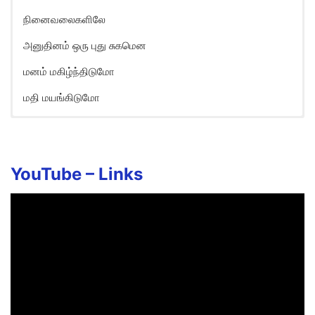
நினைவலைகளிலே
அனுதினம் ஒரு புது சுகமென
மனம் மகிழ்ந்திடுமோ
மதி மயங்கிடுமோ
Nilavoli Mugamai Song Lyrics in
English
Vinnai aalum endrum unthan
YouTube –
Links
Kaalgal pootri magizhvom
Anuthinam unnai arinthom saranadainthom,
Paruvaththil mazhai pozhinthom
Nadanamaai uruginom