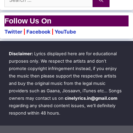
Kaal pathinthidumo
for:
Follow Us On
Nilavoli mugamaai
Twitter
|
Facebook
|
YouTube
Nadampuribaval naan
Iruvizhi chiraiyil unai adaiththaval naan
Disclaimer:
Lyrics displayed here are for educational
purposes only. We respect the artists and don’t
Manam kulirnthidume
promote copyright infringement instead, if you enjoy
the music then please support the respective artists
Ninaivazhaigalile
and buy the original music from the legal music
Anuthinam oru puthu sugamena
providers such as Gaana, Jiosaavn, iTunes etc… Songs
owners may contact us on
cinelyrics.in@gmail.com
Manam magizhnthidumo
regarding any shared content issues, we’ll definitely
Mathi mayangidumo
respond within 48 hours.