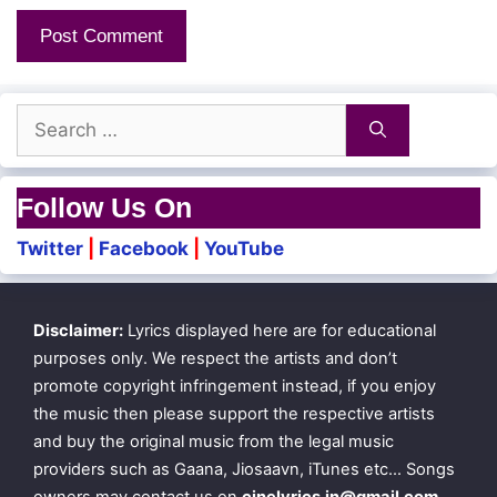
Naatkalai Naam
Kuzhalodu Ketkathe
Search
Kaatril Paesum Vaarthaiye
for:
Follow Us On
Alayodu Ketkaathe
Twitter
|
Facebook
|
YouTube
Nee Poogum Thoorathai
Ivanodu Ketkathe
Disclaimer:
Lyrics displayed here are for educational
Kannil Vaalum Neelathai
purposes only. We respect the artists and don’t
promote copyright infringement instead, if you enjoy
the music then please support the respective artists
Ninaivirukka Nee Munirukka
and buy the original music from the legal music
providers such as Gaana, Jiosaavn, iTunes etc… Songs
Naan Pinnirukka