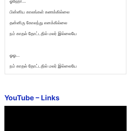
ஓஹோ…
பின்னிய காலங்கள் கணக்கில்லை
தன்னிரு கோலந்து எனக்கில்லை
நம் காதல் தோட்டதில் மலர் இல்லையே
ஓஓ…
நம் காதல் தோட்டதில் மலர் இல்லையே
Ninaivirukka Song Lyrics in
English
Ninaivirukka Azhage Naam
YouTube –
Links
Paranthirunthom Paranthirunthom
Adeyae Naam
Paranthirunthom Paranthirunthom