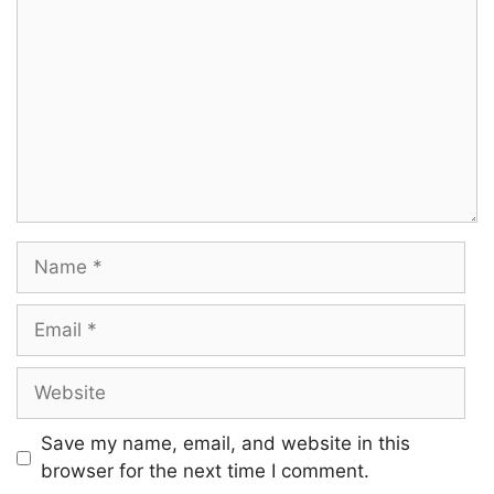
Nam Kaadhal Thungathe
Intha Boomi Paalai Aanalum
Nam Padal Ooyathe
Ninaivirukka Nee Munirukka
Name
Naan Pinnirukka
Ninaivirukka Naan Nizhaladikka
Email
Vedivedikka
Website
Marappoma! Marappoma!
Save my name, email, and website in this
browser for the next time I comment.
Maruppoma! Maruppoma!