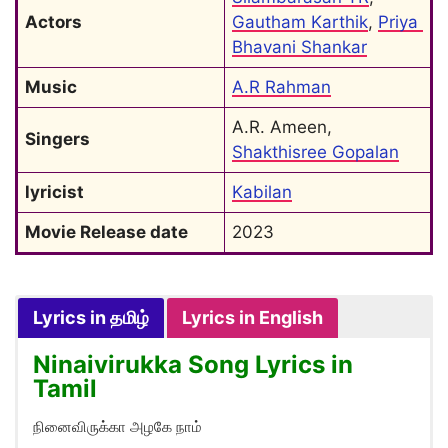
Actors
Gautham Karthik
, 
Priya 
Bhavani Shankar
Music
A.R Rahman
A.R. Ameen, 
Singers
Shakthisree Gopalan
lyricist
Kabilan
Movie Release date
2023
Lyrics in தமிழ்
Lyrics in English
Ninaivirukka Song Lyrics in
Tamil
நினைவிருக்கா அழகே நாம்