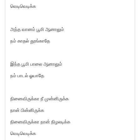
வெடிவெடிக்க
அந்த வானம் பூமி ஆனாலும்
நம் காதல் தூங்காதே
இந்த பூமி பாலை ஆனாலும்
நம் பாடல் ஓயாதே
நினைவிருக்கா நீ முன்னிருக்க
நான் பின்னிருக்க
நினைவிருக்கா நான் நிழலடிக்க
வெடிவெடிக்க