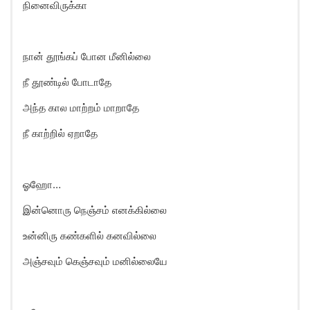
நினைவிருக்கா
நான் தூங்கப் போன மீனில்லை
நீ தூண்டில் போடாதே
அந்த கால மாற்றம் மாறாதே
நீ காற்றில் ஏறாதே
ஓஹோ…
இன்னொரு நெஞ்சம் எனக்கில்லை
உன்னிரு கண்களில் கனவில்லை
அஞ்சவும் கெஞ்சவும் மனில்லையே