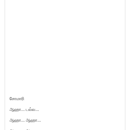
சோமாரி
ஆஹா… டவ்வ…
ஆஹா… ஆஹா…