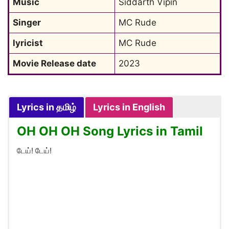
Music
Siddarth Vipin
Singer
MC Rude
lyricist
MC Rude
Movie Release date
2023
Lyrics in தமிழ்
Lyrics in English
OH OH OH Song Lyrics in Tamil
டேய்! டேய்!