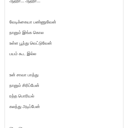
ஆஹா… ஆஹா…
வேடிக்கையா பண்ணுவேன்
நானும் இங்க கொல
உள்ள பூந்து வெட்டுவேன்
பயம் கூட இல்ல
உன் சாவா பாத்து
நானும் சிரிப்பேன்
ரத்த பொரியல்
கலந்து அடிப்பேன்
ஓட.. ஓட…