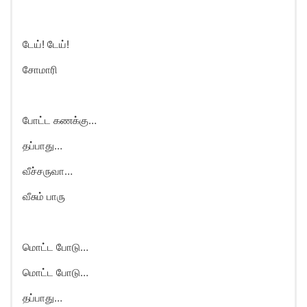
டேய்! டேய்!
சோமாரி
போட்ட கணக்கு…
தப்பாது…
வீச்சருவா…
வீசும் பாரு
மொட்ட போடு…
மொட்ட போடு…
தப்பாது…