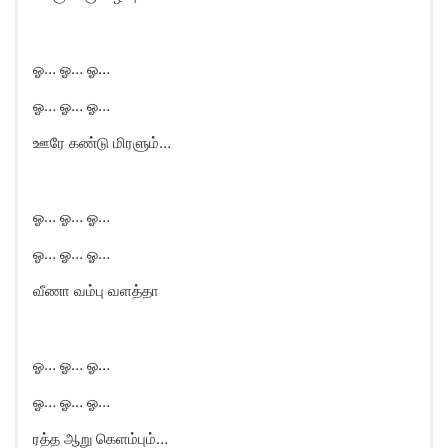
ஓ… ஓ… ஓ…
ஓ… ஓ… ஓ…
ஊரே கண்டு மிரளும்…
ஓ… ஓ… ஓ…
ஓ… ஓ… ஓ…
வீணா வம்பு வளத்தா
ஓ… ஓ… ஓ…
ஓ… ஓ… ஓ…
ரத்த ஆறு கெளம்பும்…