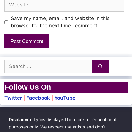
Porulu Kaattvven Leelayaa…
Website
Save my name, email, and website in this
Maasa Seiven Velaiya
browser for the next time I comment.
Oh… Oh… Oh…
Oh… Oh… Oh…
Danguvaaru Kizhiyum…
Search
for:
Oh… Oh… Oh…
Follow Us On
Oh… Oh… Oh…
Twitter
|
Facebook
|
YouTube
Ooreyinga Meralum…
Disclaimer:
Lyrics displayed here are for educational
Oh… Oh… Oh…
purposes only. We respect the artists and don’t
Oh… Oh… Oh…