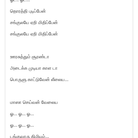
தொரத்தி புடிப்பேன்
சங்குலயே ஏறி மிதிப்பேன்
சங்குலயே ஏறி மிதிப்பேன்
ஊரசுத்தும் சூரண்டா
அடைக்க முடியா காள டா
பொருளு காட்டுவேன் லீலைய…
மாஸா செய்வன் வேலைய
ஓ… ஓ… ஓ…
ஓ… ஓ… ஓ…
டங்குவாரு கிழியும்…