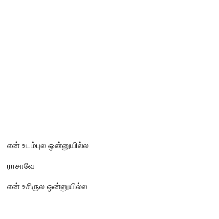
என் உடம்புல ஒன்னுயில்ல
ராசாவே
என் உசிருல ஒன்னுயில்ல