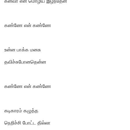
கனவா என் மொழிய இழந்தேன்
கண்ணே என் கண்ணே
உன்ன பாக்க மனசு
தவிச்சுபோனதென்ன
கண்ணே என் கண்ணே
கடிகாரம் கழுத்த
நெறிச்சி போட்ட தில்லா