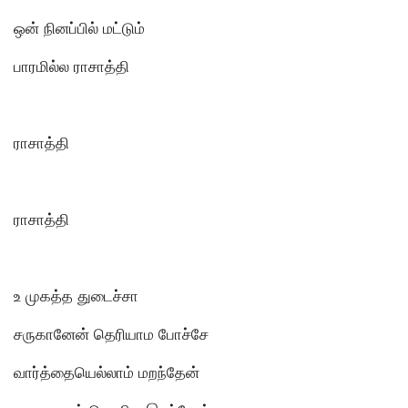
ஒன் நினப்பில் மட்டும்
பாரமில்ல ராசாத்தி
ராசாத்தி
ராசாத்தி
உ முகத்த துடைச்சா
சருகானேன் தெரியாம போச்சே
வார்த்தையெல்லாம் மறந்தேன்