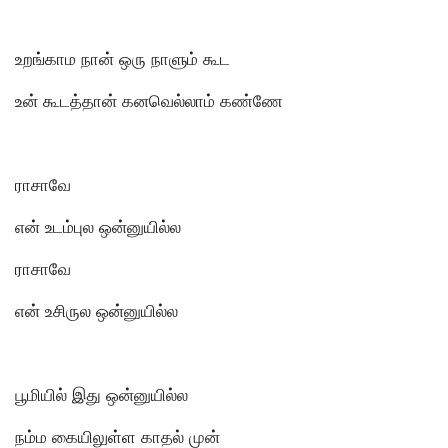
உறங்காம நான் ஒரு நாளும் கூட
உன் கூடத்தான் கனவெல்லாம் கண்ணே
ராசாவே
என் உடம்புல ஒன்னுயில்ல
ராசாவே
என் உசிருல ஒன்னுயில்ல
பூமியில் இது ஒன்னுயில்ல
நம்ம கையிலுள்ள காதல் முன்