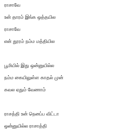
ராசாவே
உன் தாரம் இங்க ஒத்தயில
ராசாவே
என் தூரம் நம்ம மத்தியில
பூமியில் இது ஒன்னுயில்ல
நம்ம கையிலுள்ள காதல் முன்
கவல ஏதும் வேணாம்
ராசத்தி உன் நெனப்ப விட்டா
ஒன்னுயில்ல ராசாத்தி