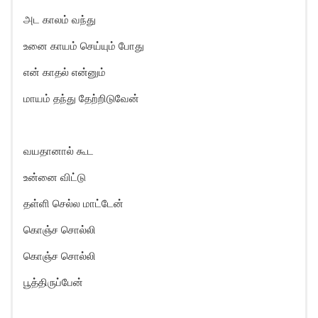
அட காலம் வந்து
உனை காயம் செய்யும் போது
என் காதல் என்னும்
மாயம் தந்து தேற்றிடுவேன்
வயதானால் கூட
உன்னை விட்டு
தள்ளி செல்ல மாட்டேன்
கொஞ்ச சொல்லி
கொஞ்ச சொல்லி
பூத்திருப்பேன்