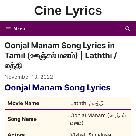
Skip
Cine Lyrics
to
content
Menu
Oonjal Manam Song Lyrics in
Tamil (ஊஞ்சல் மனம்) | Laththi /
லத்தி
November 13, 2022
Oonjal Manam Song Lyrics
Movie Name
Laththi / லத்தி
Oonjal Manam (ஊஞ்சல் 
Song Name
மனம்)
Actors
Vishal, Sunainaa