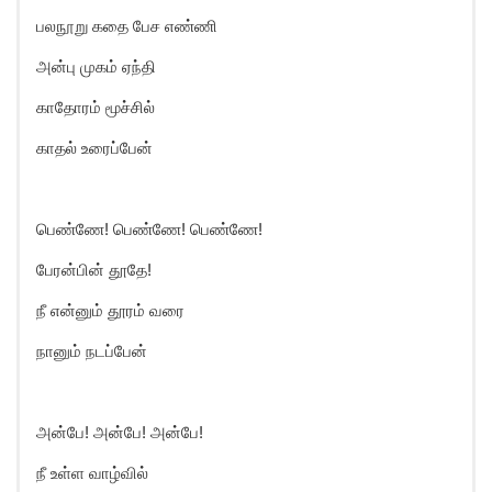
பலநூறு கதை பேச எண்ணி
அன்பு முகம் ஏந்தி
காதோரம் மூச்சில்
காதல் உரைப்பேன்
பெண்ணே! பெண்ணே! பெண்ணே!
பேரன்பின் தூதே!
நீ என்னும் தூரம் வரை
நானும் நடப்பேன்
அன்பே! அன்பே! அன்பே!
நீ உள்ள வாழ்வில்