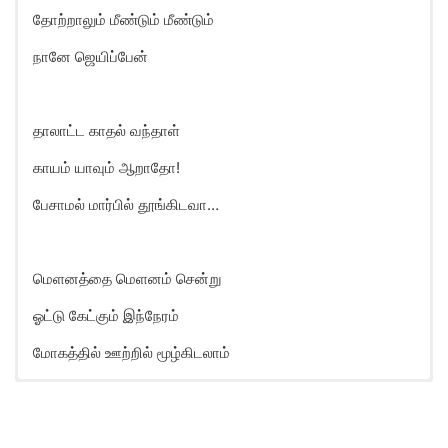
தோற்றாலும் மீண்டும் மீண்டும்
நானே ஜெயிப்பேன்
தாலாட்ட காதல் வந்தாள்
காயம் யாவும் ஆறாதோ!
பேசாமல் மார்பில் தூங்கிடவா…
மெளனத்தை மெளனம் சென்று
ஓட்டு கேட்கும் இந்நேரம்
மோகத்தில் ஊற்றில் மூழ்கிடலாம்
Oonjal Manam Song Lyrics in
English