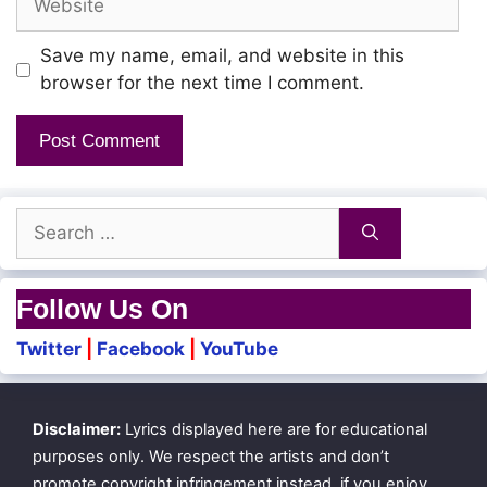
Save my name, email, and website in this
Ada Kaalam Vandhu
browser for the next time I comment.
Unai Kaayam Seyyum Pothu
En Kadhal Ennum
Maayam Thanthu Therttriduven
Search
for:
Vayathanaal Koda
Follow Us On
Unnai Vittu
Twitter
|
Facebook
|
YouTube
Thalli Sella Maatten
Konja Solli Konja Solli
Disclaimer:
Lyrics displayed here are for educational
Pooththiruppen
purposes only. We respect the artists and don’t
promote copyright infringement instead, if you enjoy