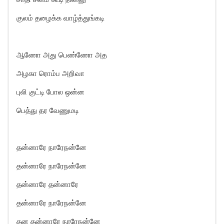
குலம் தழைக்க வாழ்த்துங்கடி
ஆணோ அது பெண்ணோ அத
அழகா ரொம்ப அறிவா
புலி குட்டி போல ஒன்ன
பெத்து தர வேணுமடி
தன்னாரே நாரேநன்னே
தன்னாரே நாரேநன்னே
தன்னாரே தன்னாரே
தன்னாரே நாரேநன்னே
தன தன்னாரே நாரேநன்னே