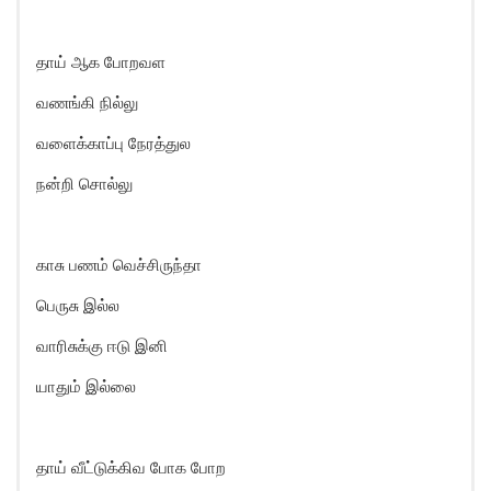
தாய் ஆக போறவள
வணங்கி நில்லு
வளைக்காப்பு நேரத்துல
நன்றி சொல்லு
காசு பணம் வெச்சிருந்தா
பெருசு இல்ல
வாரிசுக்கு ஈடு இனி
யாதும் இல்லை
தாய் வீட்டுக்கிவ போக போற