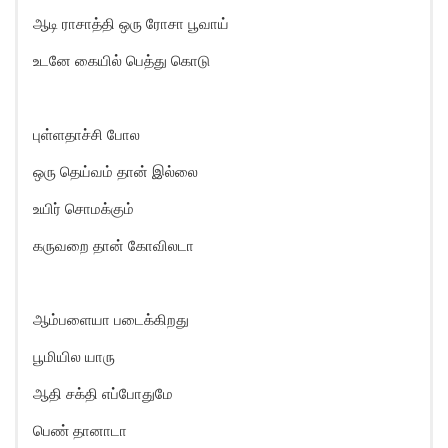
ஆடி ராசாத்தி ஒரு ரோசா பூவாய்
உடனே கையில் பெத்து கொடு
புள்ளதாச்சி போல
ஒரு தெய்வம் தான் இல்லை
உயிர் சொமக்கும்
கருவறை தான் கோவிலடா
ஆம்பளையா படைக்கிறது
பூமியில யாரு
ஆதி சக்தி எப்போதுமே
பெண் தானாடா