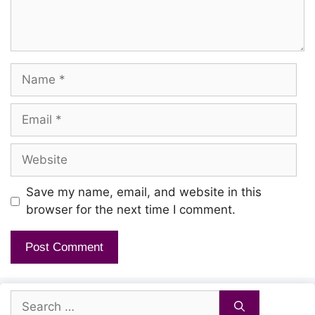
Thannaarae Naaray Nanne
Name
Thannaarae Naaray Nanne
Thannaarae Thannaarae
Email
Thannaarae Naaray Nanne
Website
Thana Thannaarae Naaray Nanne
Save my name, email, and website in this
Bhoomikku Pudhusaaga Usuronnu Vara Pogudhu
browser for the next time I comment.
Pudhu Usuronnu Vara Pogudhu
Engalukku Kula Saami
Search
Eppodhum Neenga