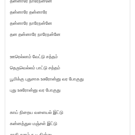
தன்னாரே நாரேநன்னே
தன்னாரே தன்னாரே
தன்னாரே நாரேநன்னே
தன தன்னாரே நாரேநன்னே
ஊரெல்லாம் வேட்டு சத்தம்
தெருவெல்லம் பாட்டு சத்தம்
பூமிக்கு புதுசாக உசுரோன்னு வர போகுது
புது உசுரோன்னு வர போகுது
காய் நிறைய வளையல் இட்டு
கன்னத்துல மஞ்சள் இட்டு
சாதி சனம் கூடி நின்னு