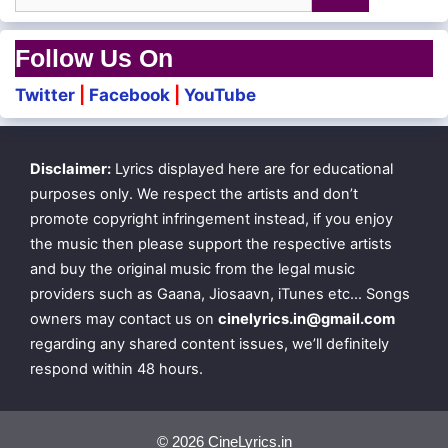
for:
Ungalaippol Per Eduppaan
Follow Us On
Unga Pillai
Twitter
|
Facebook
|
YouTube
Nalla Padiyaaga Pillai
Disclaimer:
Lyrics displayed here are for educational
Porandhida Venum
purposes only. We respect the artists and don’t
Ullangaiyyil
promote copyright infringement instead, if you enjoy
the music then please support the respective artists
Naanga Vechhu Thaangiduvom
and buy the original music from the legal music
providers such as Gaana, Jiosaavn, iTunes etc… Songs
owners may contact us on
cinelyrics.in@gmail.com
Vaanavillil Oonjal Katti
regarding any shared content issues, we’ll definitely
Aada Veppom
respond within 48 hours.
Vennilava Pakkathila
Nikka Veppom
© 2026 CineLyrics.in