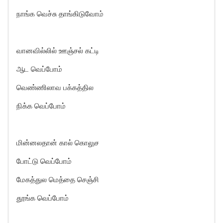
நாங்க வெச்சு தாங்கிடுவோம்
வானவில்லில் ஊஞ்சல் கட்டி
ஆட வெப்போம்
வெண்ணிலாவ பக்கத்தில
நிக்க வெப்போம்
மின்னலதான் கால் கொலுச
போட்டு வெப்போம்
மேகத்துல மெத்தை செஞ்சி
தூங்க வெப்போம்