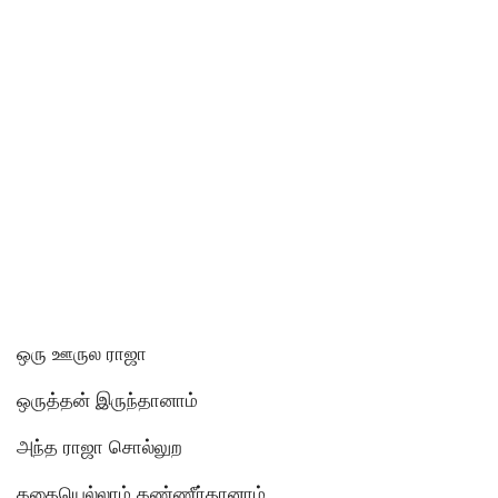
ஒரு ஊருல ராஜா
ஒருத்தன் இருந்தானாம்
அந்த ராஜா சொல்லுற
கதையெல்லாம் கண்ணீர்தானாம்