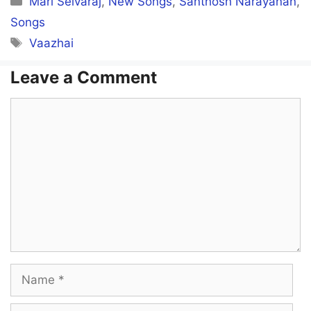
Mari Selvaraj
,
New Songs
,
Santhosh Narayanan
,
Songs
Tags
Vaazhai
Leave a Comment
Comment
Name