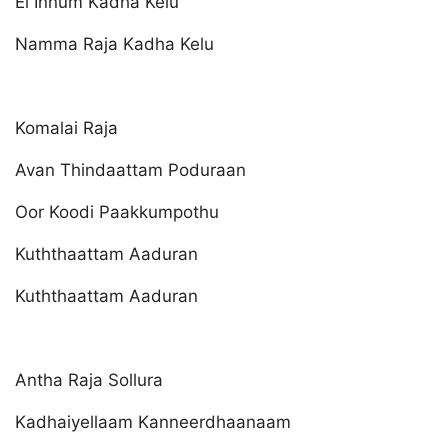
Ei Innum Kadha Kelu
Namma Raja Kadha Kelu
Komalai Raja
Avan Thindaattam Poduraan
Oor Koodi Paakkumpothu
Kuththaattam Aaduran
Kuththaattam Aaduran
Antha Raja Sollura
Kadhaiyellaam Kanneerdhaanaam