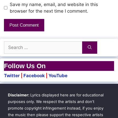
Save my name, email, and website in this
Oru aaththu Meenum
browser for the next time I comment.
Thulli Kudhichchi Pogum
Meen kozhambu Vaasam
Enga Kaaththil Veesum
Search
for:
Nodi pasaichcha Neram
Follow Us On
Andha Pazhaya Sorum
Twitter
|
Facebook
|
YouTube
Inga Amutham Aagadhaa
Disclaimer:
Lyrics displayed here are for educational
Megaththu Mela Eari
purposes only. We respect the artists and don’t
Vaanaththa Renda Keeri
promote copyright infringement instead, if you enjoy
the music then please support the respective artists
Rocket-a Polave-a