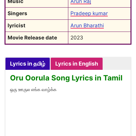
Music
Arun Raj
Singers
Pradeep kumar
lyricist
Arun Bharathi
Movie Release date
2023
Lyrics in தமிழ்
Lyrics in English
Oru Oorula Song Lyrics in Tamil
ஒரு ஊருல எங்க வாழ்க்க