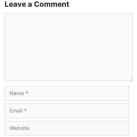
Leave a Comment
Thala Mela Vaanam Pakka
Comment
Yaara nanga Kelvi kekka
Thalayatti bomma vaazhakka thaann…
Oru kuruvi Koodum
Siru kavidha paadum
Ada kalaththu Meadum
Name
Chinna Varappa thedum
Email
Andha Velanja Kattukulla Valanji oda
Website
Indha Manasum eangaadhaa