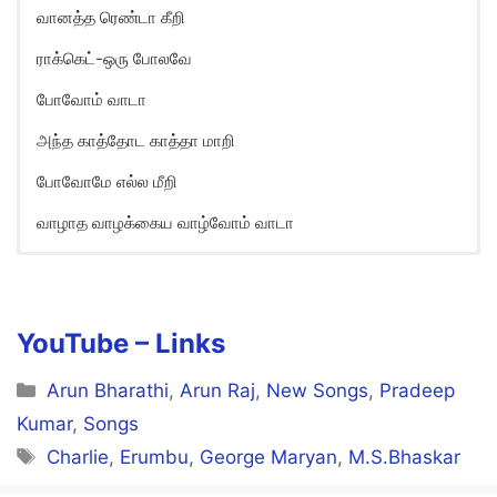
வானத்த ரெண்டா கீறி
ராக்கெட்-ஒரு போலவே
போவோம் வாடா
அந்த காத்தோட காத்தா மாறி
போவோமே எல்ல மீறி
வாழாத வாழக்கைய வாழ்வோம் வாடா
Oru Oorula Song Lyrics in
English
Oru Oorula Enga Vaazhkka
YouTube –
Links
Adhula irukkum Anba paakka
Categories
Arun Bharathi
,
Arun Raj
,
New Songs
,
Pradeep
Karumbodu Kakka kuruvi
Kumar
,
Songs
Tags
Charlie
,
Erumbu
,
George Maryan
,
M.S.Bhaskar
Kadhaya kekka