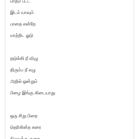
பாதம் பட்ட
இடம் யாவும்
பாதை என்றே
மாற்றிட ஓடு
தடுக்கி நீ விழு
திரும்ப நீ எழு
அதில் ஒன்றும்
பிழை இங்கு கிடையாது
ஒரு சிறு பிறை
தெரிகின்ற கரை
நிலவுக்கு குறை