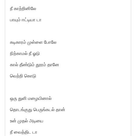
நீ காற்றினிலே
பாயும் ஈட்டியா டா
கடிகாரம் முள்ளை போலே
நிற்காமல் நீ ஓடு
கால் தீண்டும் தூரம் தானே
வெற்றி கொடு
ஒரு துளி மழையினால்
தொடங்குது பெருங்கடல் தான்
உன் முதல் அடியை
நீ வைத்திட டா