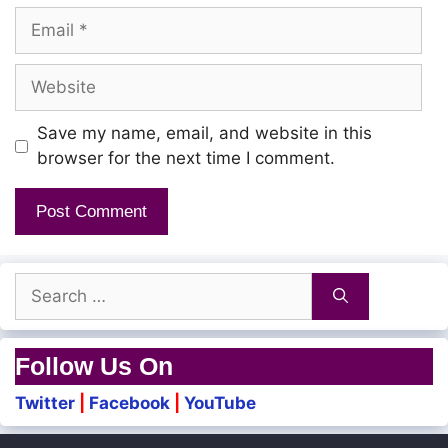
Email
Un muthirayai padhi
Nee oyaadhae
Website
Mannai keeri vidhai
Save my name, email, and website in this
browser for the next time I comment.
Melae varum varai
Boomikullae adhu
Ahinam poraadum
Search
for:
Uzhaithidum viral
Un valithidum udal
Follow Us On
Vaangum thanga medal
Twitter
|
Facebook
|
YouTube
Nee kalangaadhae