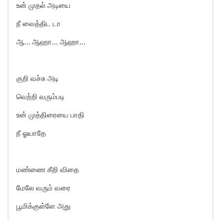
உன் முதல் அடியை
நீ வைத்திட டா
ஆ… ஆஹா… ஆஹா…
குறி வச்சு அடி
வெற்றி வரும்படி
உன் முத்திரையை பாதி
நீ ஓயாதே
மண்ணை கீறி விதை
மேலே வரும் வரை
பூமிக்குள்ளே அது