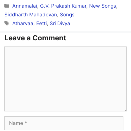
Categories
Annamalai
,
G.V. Prakash Kumar
,
New Songs
,
Nirkaamal nee odu
Siddharth Mahadevan
,
Songs
Kaal theendum dhooram dhanae
Tags
Atharvaa
,
Eetti
,
Sri Divya
Vetri kodu
Leave a Comment
Comment
Oru thuli mazhaiyinal
Thodangudhu perungadal dhan
Un mudhal adiyai
Nee vaithida daa
Aaa.aahaa..aahaa
Kuri vachu adi
Name
Vetri varumbadi