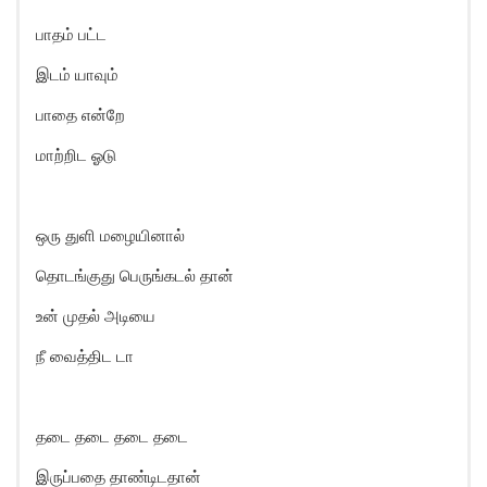
பாதம் பட்ட
இடம் யாவும்
பாதை என்றே
மாற்றிட ஓடு
ஒரு துளி மழையினால்
தொடங்குது பெருங்கடல் தான்
உன் முதல் அடியை
நீ வைத்திட டா
தடை தடை தடை தடை
இருப்பதை தாண்டிடதான்