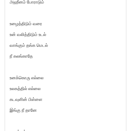
அஹீனம் போராடும்
உழைத்திடும் வரை
உன் வலித்திடும் உடல்
வாங்கும் தங்க மெடல்
நீ கலங்காதே
உனக்கொரு எல்லை
உலகத்தில் எல்லை
கடவுளின் பிள்ளை
இங்கு நீ தானே