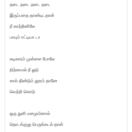
தடை தடை தடை தடை
இருப்பதை தாண்டிடதான்
நீ காற்றினிலே
பாயும் ஈட்டியா டா
கடிகாரம் முள்ளை போலே
நிற்காமல் நீ ஓடு
கால் தீண்டும் தூரம் தானே
வெற்றி கொடு
ஒரு துளி மழையினால்
தொடங்குது பெருங்கடல் தான்