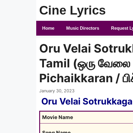
Skip
Cine Lyrics
to
content
Home
Music Directors
Request L
Oru Velai Sotruk
Tamil (ஒரு வேலை 
Pichaikkaran / பி
January 30, 2023
Oru Velai Sotrukkaga
Movie Name
Song Name