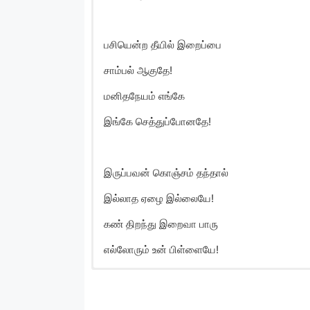
பசியென்ற தீயில் இறைப்பை
சாம்பல் ஆகுதே!
மனிதநேயம் எங்கே
இங்கே செத்துப்போனதே!
இருப்பவன் கொஞ்சம் தந்தால்
இல்லாத ஏழை இல்லையே!
கண் திறந்து இறைவா பாரு
எல்லோரும் உன் பிள்ளையே!
Oru Velai Sotrukkaga
Oru velai sotrukkaga