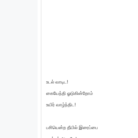
உடல் வாடிட!
கையேந்தி ஓடுகின்றோம்
உயிர் வாழ்ந்திட!
பசியென்ற தீயில் இரைப்பை