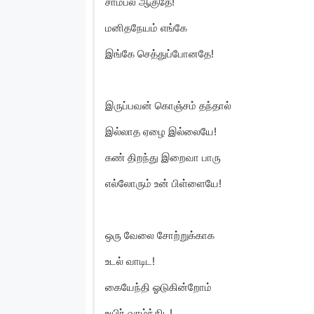
சாம்பல் ஆகுதே!
மனிதநேயம் எங்கே
இங்கே செத்துப்போனதே!
இருப்பவன் கொஞ்சம் தந்தால்
இல்லாத ஏழை இல்லையே!
கண் திறந்து இறைவா பாரு
எல்லோரும் உன் பிள்ளையே!
ஒரு வேலை சோற்றுக்காக
உடல் வாடிட!
கையேந்தி ஓடுகின்றோம்
உயிர் வாழ்ந்திட!