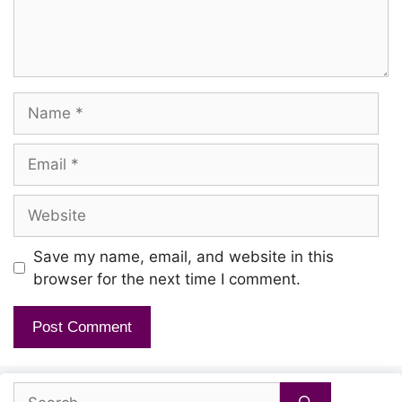
Osaka setha osakaa poyi
Methakathaan vaan yethi vittu puttaa
Name
Osaka sethaa osakaa
Paavi idhayatha kaathaadi aakivitta
Email
Website
Yeஸ ac rosaa, dhoosi roatil
Veesi kai veesi pesi vandhaa
Save my name, email, and website in this
Thamesu thanni paatha meenu
browser for the next time I comment.
Vaigha aathoram neendha vandhaa
Indha vayakaatu mathiyilaaaa.. ooo…
Search