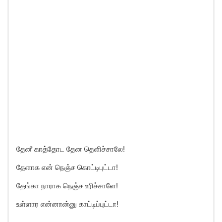
தேனீ காத்தோட தேன தெளிச்சாலே!
தேளாக என் நெஞ்ச கொட்டிபுட்டா!
தேங்கா நாராக நெஞ்ச உரிச்சாளே!
உள்ளார என்னான்னு காட்டிப்புட்டா!