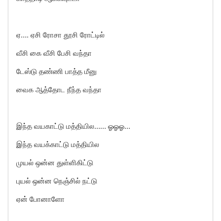
ஏ…. ஏசி ரோசா தூசி ரோட்டில்
வீசி கை வீசி பேசி வந்தா
டேஸ்டு தண்ணி பாத்த மீனு
வைக ஆத்தோட நீந்த வந்தா
இந்த வயகாட்டு மத்தியில…… ஓஓஓ…
இந்த வயக்காட்டு மத்தியில
முயல் ஒன்ன துள்ளிகிட்டு
புயல் ஒன்ன நெஞ்சில் நட்டு
ஏன் போனாளோ