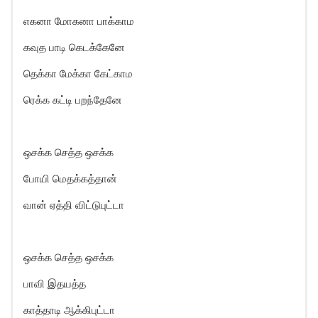
எகனா மோகனா பாக்காம
கவுத பாடி கெடக்கேனே
தெக்கா மேக்கா கேட்காம
ரெக்க கட்டி பறந்தேனே
ஒசக்க செத்த ஒசக்க
போயி மெதக்கத்தான்
வான் ஏத்தி விட்டுபுட்டா
ஒசக்க செத்த ஒசக்க
பாவி இதயத்த
காத்தாடி ஆக்கிபுட்டா