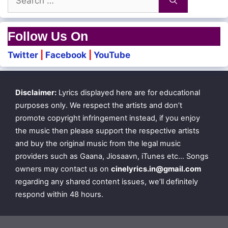
Indha vayakaatu mathiyila
for:
Muyalonaa thulikittu
Follow Us On
Puyal onna nenjil nattu yen ponaalo
Twitter
|
Facebook
|
YouTube
Yegana mogana paakaama
Disclaimer:
Lyrics displayed here are for educational
Kavudha paadi kedakenae
purposes only. We respect the artists and don’t
Thekaa meekaa ketkaama
promote copyright infringement instead, if you enjoy
the music then please support the respective artists
Rekka katti parandhenae
and buy the original music from the legal music
providers such as Gaana, Jiosaavn, iTunes etc… Songs
owners may contact us on
cinelyrics.in@gmail.com
Osaka setha osakaa poyi
regarding any shared content issues, we’ll definitely
Methakathaan vaan yethi vittu puttaa
respond within 48 hours.
Osaka sethaa osakaa
Paavi idhayatha kaathaadi aakivitta