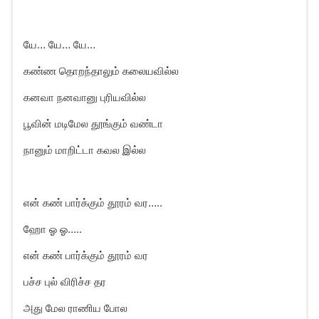
யே… யே… யே…
கண்ண தொறந்தாலும் கலையவில்ல
கனவா நனவானு புரியவில்ல
பூவின் மடிமேல தூங்கும் வண்டா
நானும் மாறிட்டா கவல இல்ல
என் கண் பார்க்கும் தூரம் வர…..
ஹோ ஓ ஓ…..
என் கண் பார்க்கும் தூரம் வர
பச்ச புல் விரிச்ச தர
அது மேல ராணிய போல