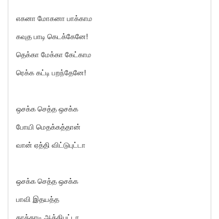
எகனா மோகனா பாக்காம
கவுத பாடி கெடக்கேனே!
தெக்கா மேக்கா கேட்காம
ரெக்க கட்டி பறந்தேனே!
ஒசக்க செத்த ஒசக்க
போயி மெதக்கத்தான்
வான் ஏத்தி விட்டுபுட்டா
ஒசக்க செத்த ஒசக்க
பாவி இதயத்த
காத்தாடி ஆக்கிபுட்டா