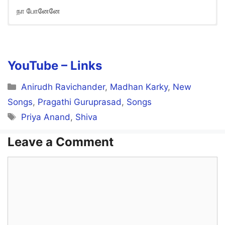
நா போனேனே
Osaka Osaka Song Lyrics in
English
Thaeni kaathoda thaena thelichaalae
YouTube – Links
Thaelaaga en nenja kottiputtaaஸ
Categories
Anirudh Ravichander
,
Madhan Karky
,
New
Thaengaa naaraaga nenja urichaalae
Songs
,
Pragathi Guruprasad
,
Songs
Tags
Priya Anand
,
Shiva
Ullara ennanu kaatiputtaஸ
Leave a Comment
Yegana mogana paakaama
Comment
Kavudha paadi kedakenae!
Therkaa merkaa ketkaama
Rekka katti parandhenae!