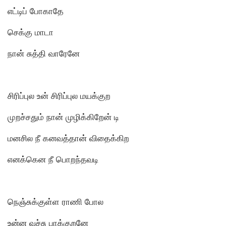
எட்டிப் போகாதே
செக்கு மாடா
நான் சுத்தி வாரேனே
சிரிப்புல உன் சிரிப்புல மயக்குற
முறச்சதும் நான் முழிக்கிறேன் டி
மனசில நீ கனவத்தான் விதைக்கிற
எனக்கென நீ பொறந்தவடி
நெஞ்சுக்குள்ள ராணி போல
உன்ன வச்சு பாக்குறனே