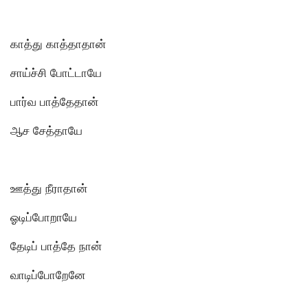
காத்து காத்தாதான்
சாய்ச்சி போட்டாயே
பார்வ பாத்தேதான்
ஆச சேத்தாயே
ஊத்து நீராதான்
ஓடிப்போறாயே
தேடிப் பாத்தே நான்
வாடிப்போறேனே