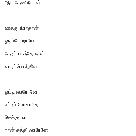
ஆச தேனீ நீதான்
ஊத்து நீராதான்
ஓடிப்போறாயே
தேடிப் பாத்தே நான்
வாடிப்போறேனே
ஒட்டி வாரோனே
எட்டிப் போகாதே
செக்கு மாடா
நான் சுத்தி வாரேனே