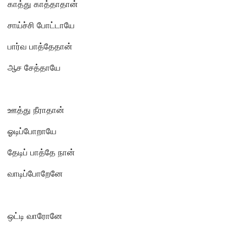
காத்து காத்தாதான்
சாய்ச்சி போட்டாயே
பார்வ பாத்தேதான்
ஆச சேத்தாயே
ஊத்து நீராதான்
ஓடிப்போறாயே
தேடிப் பாத்தே நான்
வாடிப்போறேனே
ஒட்டி வாரோனே