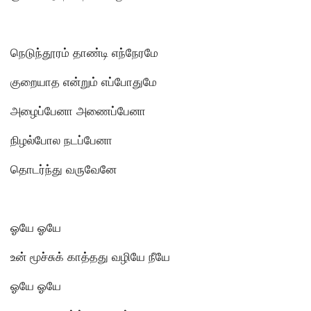
நெடுந்தூரம் தாண்டி எந்நேரமே
குறையாத என்றும் எப்போதுமே
அழைப்பேனா அணைப்பேனா
நிழல்போல நடப்பேனா
தொடர்ந்து வருவேனே
ஓயே ஓயே
உன் மூச்சுக் காத்தது வழியே நீயே
ஓயே ஓயே