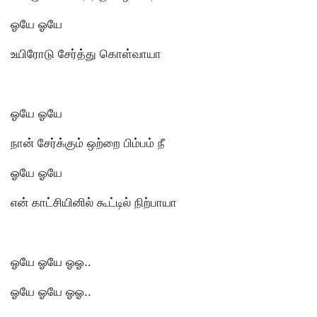
ஓயே ஓயே
உயிரோடு சேர்த்து கொள்வாயா
ஓயே ஓயே
நான் சேர்க்கும் ஒற்றை பிம்பம் நீ
ஓயே ஓயே
என் காட்சியினில் கூட்டில் நிற்பாயா
ஓயே ஓயே ஓஓ..
ஓயே ஓயே ஓஓ..