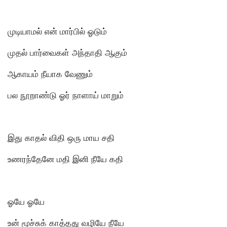
முடியாமல் என் மார்பில் ஓடும்
முதல் பார்வைகள் அந்தாதி ஆகும்
ஆகாயம் நீயாக வேணும்
பல நூறாண்டு ஓர் நாளாய் மாறும்
இது காதல் விதி ஒரு மாய சதி
உணரந்தேனே மதி இனி நீயே கதி
ஓயே ஓயே
உன் மூச்சுக் காத்தது வழியே நீயே