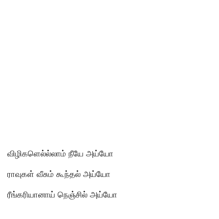
விழிகளெல்ல்லாம் நீயே அய்யோ
ராவுகள் வீசும் கூந்தல் அய்யோ
ரீங்கரியானாய் நெஞ்சில் அய்யோ