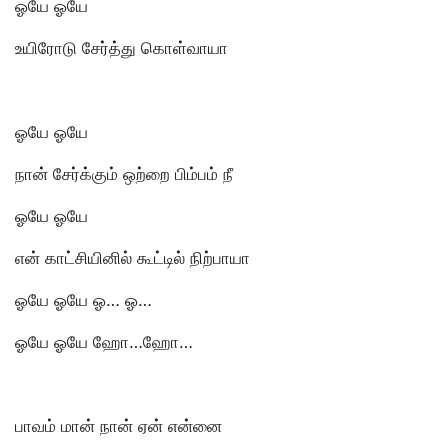
ஓயே ஓயே
உயிரோடு சேர்த்து கொள்வாயா
ஓயே ஓயே
நான் சேர்க்கும் ஒற்றை பிம்பம் நீ
ஓயே ஓயே
என் காட்சியினில் கூட்டில் நிற்பாயா
ஓயே ஓயே ஓ… ஓ…
ஓயே ஓயே ஹோ…ஹோ…
பாவம் மான் நான் ஏன் என்னை