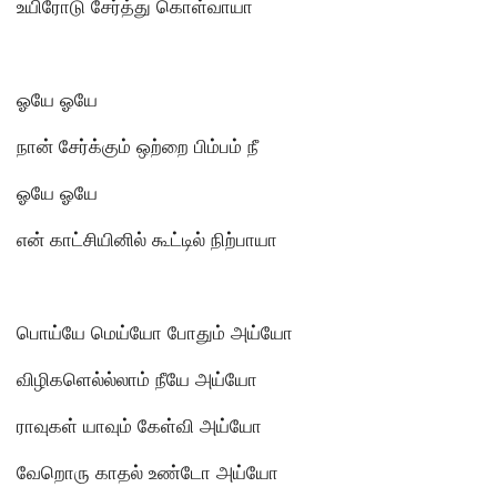
உயிரோடு சேர்த்து கொள்வாயா
ஓயே ஓயே
நான் சேர்க்கும் ஒற்றை பிம்பம் நீ
ஓயே ஓயே
என் காட்சியினில் கூட்டில் நிற்பாயா
பொய்யே மெய்யோ போதும் அய்யோ
விழிகளெல்ல்லாம் நீயே அய்யோ
ராவுகள் யாவும் கேள்வி அய்யோ
வேறொரு காதல் உண்டோ அய்யோ