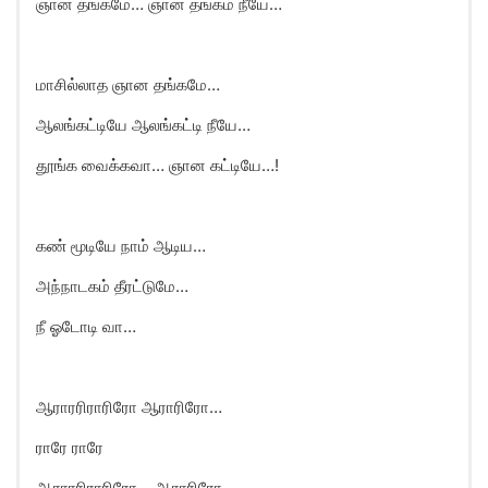
ஞான தங்கமே… ஞான தங்கம் நீயே…
மாசில்லாத ஞான தங்கமே…
ஆலங்கட்டியே ஆலங்கட்டி நீயே…
தூங்க வைக்கவா… ஞான கட்டியே…!
கண் மூடியே நாம் ஆடிய…
அந்நாடகம் தீரட்டுமே…
நீ ஓடோடி வா…
ஆராரரிராரிரோ ஆராரிரோ…
ராரே ராரே
ஆராரரிராரிரோ… ஆராரிரோ…