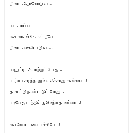
நீ வா… தோளோடு வா…!
பா… பாப்பா
என் வாசல் கோலம் நீயே
நீ வா… கையோடு வா…!
பாலூட்டி பசியாற்றும் போது…
மார்பை கடித்தாலும் வலிக்காது கண்ணா…!
தாலாட்டு நான் பாடும் போது…
மடியே ஜாமத்தில் பூ மெத்தை மன்னா…!
என்னோட பவள மல்லியே…!