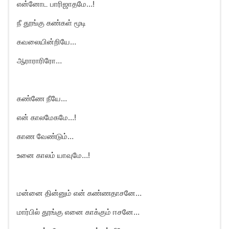
என்னோட பாரிஜாதமே…!
நீ தூங்கு கண்கள் மூடி
கவலையின்றியே…
ஆராராரிரோ…
கண்ணே நீயே…
என் காலமேகமே…!
காண வேண்டும்…
உனை காலம் யாவுமே…!
மன்னை தின்னும் என் கண்ணதாசனே…
மார்பில் தூங்கு எனை காக்கும் ஈசனே…