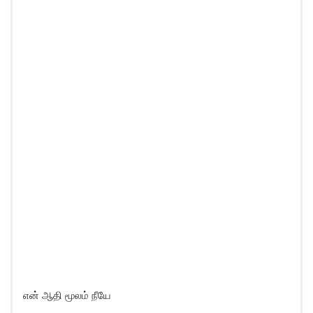
என் ஆதி மூலம் நீயே