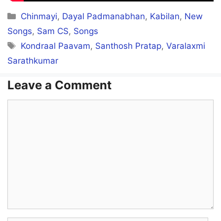
Categories
Chinmayi
,
Dayal Padmanabhan
,
Kabilan
,
New
Songs
,
Sam CS
,
Songs
Tags
Kondraal Paavam
,
Santhosh Pratap
,
Varalaxmi
Sarathkumar
Leave a Comment
Comment