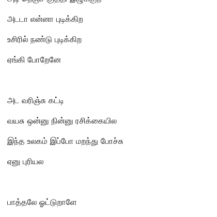
அடடா என்னா புடிக்கிற
உசிரில் நண்டு புடிக்கிற
ஏங்கி போறேனே
அட வரிஞ்சு கட்டி
வயசு ஒன்னு நின்னு ரசிக்கையில
இந்த உலகம் இப்போ மறந்து போச்சு
ஏனு புரியல
பாத்தலே ஓட்டுறாளே