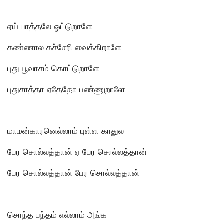
ஏய் பாத்தலே ஓட்டுறாளே
கண்ணால கச்சேரி வைக்கிறாளே
புது பூவாசம் கொட்டுறாளே
புதுசாத்தா ஏதேதோ பண்ணுறாளே
மாமன்காரனெல்லாம் புள்ள காதுல
பேர சொல்லத்தான் ஏ பேர சொல்லத்தான்
பேர சொல்லத்தான் பேர சொல்லத்தான்
சொந்த பந்தம் எல்லாம் அங்க