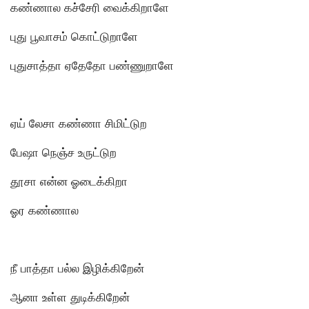
கண்ணால கச்சேரி வைக்கிறாளே
புது பூவாசம் கொட்டுறாளே
புதுசாத்தா ஏதேதோ பண்ணுறாளே
ஏய் லேசா கண்ணா சிமிட்டுற
பேஷா நெஞ்ச உருட்டுற
தூசா என்ன ஓடைக்கிறா
ஓர கண்ணால
நீ பாத்தா பல்ல இழிக்கிறேன்
ஆனா உள்ள துடிக்கிறேன்