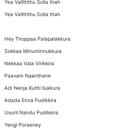
Yea Vallththu Solla thah
Yea Vallththu Solla thah
Hey Thoppaa Palapalakkura
Sokkaa Minuminnukkura
Nekkaa Vala Virikkira
Paavam Naanthane
Adi Nenja Kuthi Ilukkura
Adada Enna Pudikkira
Usuril Nandu Pudikkira
Yengi Poraeney