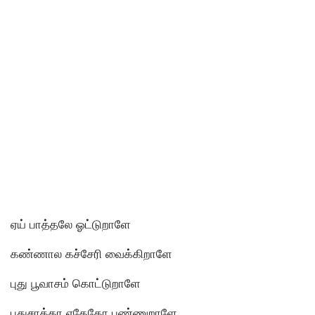
ஏய் பாத்தலே ஓட்டுறாளே
கண்ணால கச்சேரி வைக்கிறாளே
புது பூவாசம் கொட்டுறாளே
புதுசாத்தா ஏதேதோ பண்ணுறாளே