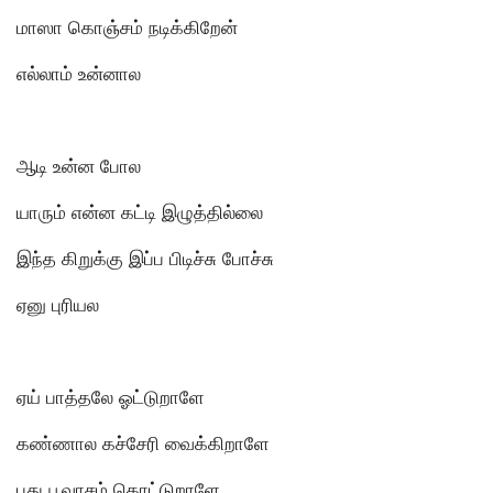
மாஸா கொஞ்சம் நடிக்கிறேன்
எல்லாம் உன்னால
ஆடி உன்ன போல
யாரும் என்ன கட்டி இழுத்தில்லை
இந்த கிறுக்கு இப்ப பிடிச்சு போச்சு
ஏனு புரியல
ஏய் பாத்தலே ஓட்டுறாளே
கண்ணால கச்சேரி வைக்கிறாளே
புது பூவாசம் கொட்டுறாளே