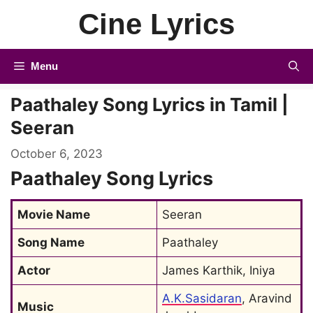
Skip
Cine Lyrics
to
content
Menu
Paathaley Song Lyrics in Tamil |
Seeran
October 6, 2023
Paathaley Song Lyrics
Movie Name
Seeran
Song Name
Paathaley
Actor
James Karthik, Iniya
A.K.Sasidaran
, Aravind 
Music