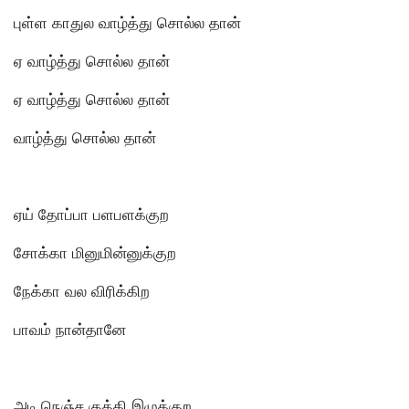
புள்ள காதுல வாழ்த்து சொல்ல தான்
ஏ வாழ்த்து சொல்ல தான்
ஏ வாழ்த்து சொல்ல தான்
வாழ்த்து சொல்ல தான்
ஏய் தோப்பா பளபளக்குற
சோக்கா மினுமின்னுக்குற
நேக்கா வல விரிக்கிற
பாவம் நான்தானே
அடி நெஞ்ச குத்தி இழுக்குற