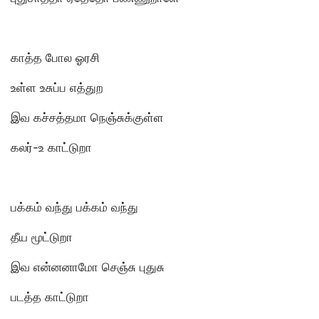
காத்த போல ஓரசி
உள்ள உசுப்ப எத்துற
இவ கச்சத்தமா நெஞ்சுக்குள்ள
கலர்-உ காட்டுறா
பக்கம் வந்து பக்கம் வந்து
தீய மூட்டுறா
இவ என்னனாமோ செஞ்சு புதுசு
படத்த காட்டுறா