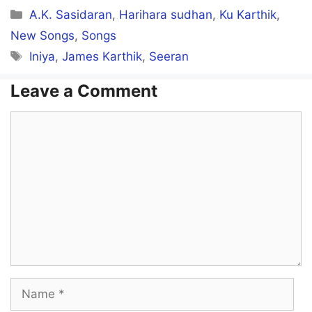
Categories
A.K. Sasidaran
,
Harihara sudhan
,
Ku Karthik
,
New Songs
,
Songs
Tags
Iniya
,
James Karthik
,
Seeran
Leave a Comment
Comment
Name