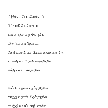
நீ இல்லா நொடியெல்லாம்
பித்தாகி போறேன்டா
உன பார்த்த மறு நொடியே
மீண்டும் புறந்தேன்டா
ஹே! பைத்தியம் பிடிக்க வைக்குறானே
பைத்தியம் பிடிச்சி சுத்துறேனே
சத்தியமா… சாகுறனே
அய்யோ நான் பறக்குறேனே
காத்துல நான் மிதக்குறனே
பைத்தியமாய் மாறினேனே