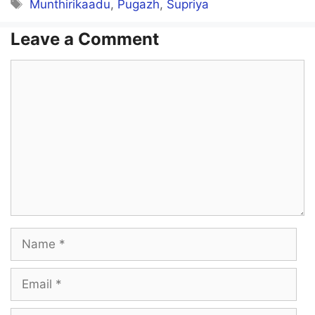
Tags
Munthirikaadu
,
Pugazh
,
Supriya
Leave a Comment
Comment
Name
Email