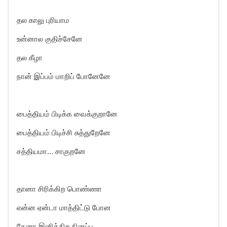
தல காலு புரியாம
உன்னால குதிச்சேனே
தல கீழா
நான் இப்பம் மாறிப் போனேனே
பைத்தியம் பிடிக்க வைக்குறானே
பைத்தியம் பிடிச்சி சுத்துறேனே
சத்தியமா… சாகுறனே
தானா சிரிக்கிற பொண்ணா
என்ன ஏன்டா மாத்திட்டு போன
தேனா இனிக்கிற நினப்ப