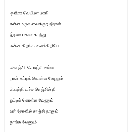
குளிரா வெயிலா மாறி
என்ன உருக வைக்குற நீதான்
இரவா பகலா கடந்து
என்ன கிறங்க வைக்கிறியே
கொஞ்சி கொஞ்சி உன்ன
நான் கட்டிக் கொள்ள வேணும்
பொத்தி வச்ச நெஞ்சில் நீ
ஒட்டிக் கொள்ள வேணும்
உன் தோளில் சாஞ்சி நானும்
தூங்க வேணும்