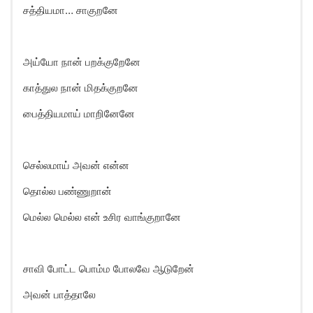
சத்தியமா… சாகுறனே
அய்யோ நான் பறக்குறேனே
காத்துல நான் மிதக்குறனே
பைத்தியமாய் மாறினேனே
செல்லமாய் அவன் என்ன
தொல்ல பண்ணுறான்
மெல்ல மெல்ல என் உசிர வாங்குறானே
சாவி போட்ட பொம்ம போலவே ஆடுறேன்
அவன் பாத்தாலே