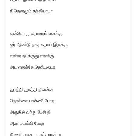
நீ தெனமும் தந்தியாடா
ஒவ்வொரு நொடியும் எனக்கு
ஓர் ஆண்டு நகர்வதாய் இருக்கு
என்ன நடக்குது எனக்கு
அட எனக்கே தெரியலடா
துரத்தி துரத்தி நீ என்ன
தொல்லை பண்ணி போற
அருகில் வந்து பேசி நீ
ஆள மயக்கி போற
நீ ஊசியான மாயக்காரன்டா