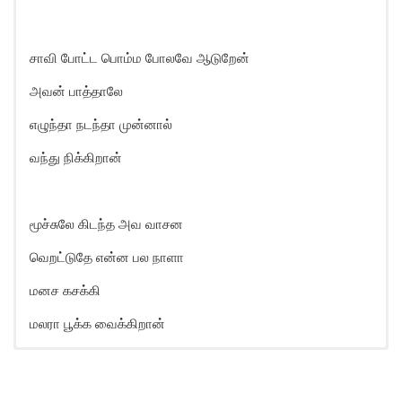
சாவி போட்ட பொம்ம போலவே ஆடுறேன்
அவன் பாத்தாலே
எழுந்தா நடந்தா முன்னால்
வந்து நிக்கிறான்
மூச்சுலே கிடந்த அவ வாசன
வெறட்டுதே என்ன பல நாளா
மனச கசக்கி
மலரா பூக்க வைக்கிறான்