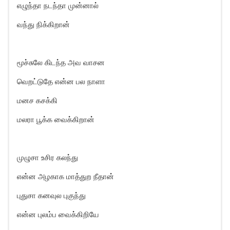
எழுந்தா நடந்தா முன்னால்
வந்து நிக்கிறான்
மூச்சுலே கிடந்த அவ வாசன
வெறட்டுதே என்ன பல நாளா
மனச கசக்கி
மலரா பூக்க வைக்கிறான்
முழுசா உசிர கலந்து
என்ன அழகாக மாத்துற நீதான்
புதுசா கனவுல புகுந்து
என்ன புலம்ப வைக்கிறியே