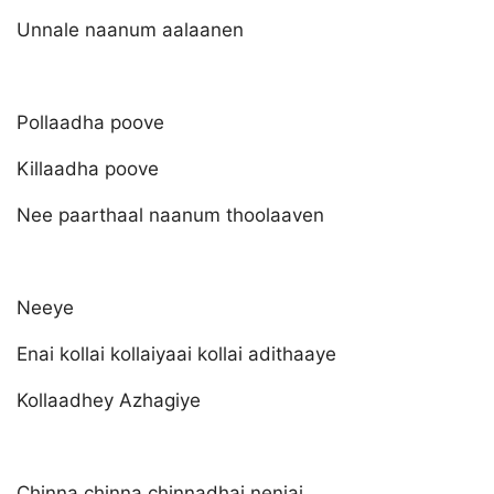
Unnale naanum aalaanen
Pollaadha poove
Killaadha poove
Nee paarthaal naanum thoolaaven
Neeye
Enai kollai kollaiyaai kollai adithaaye
Kollaadhey Azhagiye
Chinna chinna chinnadhai nenjai