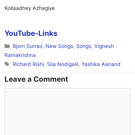
Kollaadhey Azhagiye
YouTube-Links
Categories
Bjorn Surrao
,
New Songs
,
Songs
,
Vignesh
Ramakrishna
Tags
Richard Rishi
,
Sila Nodigalil
,
Yashika Aanand
Leave a Comment
Comment