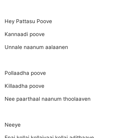
Hey Pattasu Poove
Kannaadi poove
Unnale naanum aalaanen
Pollaadha poove
Killaadha poove
Nee paarthaal naanum thoolaaven
Neeye
Enai kollai kollaiyaai kollai adithaaye