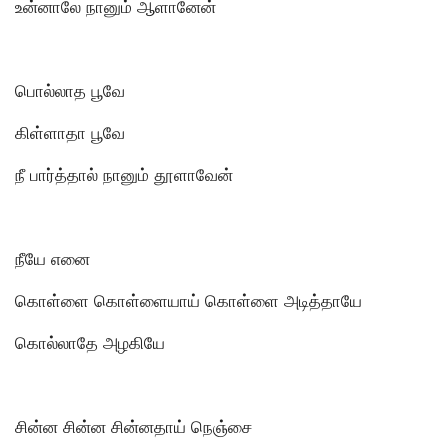
உன்னாலே நானும் ஆளானேன்
பொல்லாத பூவே
கிள்ளாதா பூவே
நீ பார்த்தால் நானும் தூளாவேன்
நீயே எனை
கொள்ளை கொள்ளையாய் கொள்ளை அடித்தாயே
கொல்லாதே அழகியே
சின்ன சின்ன சின்னதாய் நெஞ்சை