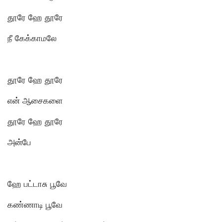
தூரே ஹே தூரே
நீ கேக்காமலே
தூரே ஹே தூரே
என் ஆசைகளை
தூரே ஹே தூரே
அன்பே
ஹே பட்டாசு பூவே
கண்ணாடி பூவே