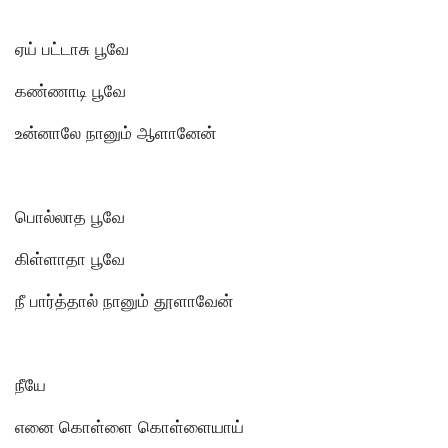
ஏய் பட்டாசு பூவே
கண்ணாடி பூவே
உன்னாலே நானும் ஆளானேன்
பொல்லாத பூவே
கிள்ளாதா பூவே
நீ பார்த்தால் நானும் தூளாவேன்
நீயே
எனை கொள்ளை கொள்ளையாய்