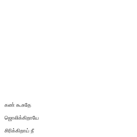
கண் கூசுதே
ஜொலிக்கிறாயே
சிரிக்கிறாய் நீ