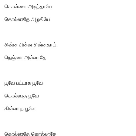
கொள்ளை அடித்தாயே
கொல்லாதே அழகியே
சின்ன சின்ன சின்னதாய்
நெஞ்சை அள்ளாதே
பூவே பட்டாசு பூவே
கொல்லாத பூவே
கிள்ளாத பூவே
கொல்லாதே கொல்லாதே