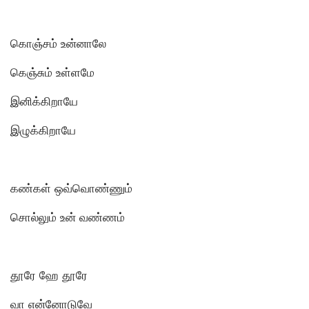
கொஞ்சம் உன்னாலே
கெஞ்சும் உள்ளமே
இனிக்கிறாயே
இழுக்கிறாயே
கண்கள் ஒவ்வொண்ணும்
சொல்லும் உன் வண்ணம்
தூரே ஹே தூரே
வா என்னோடுவே