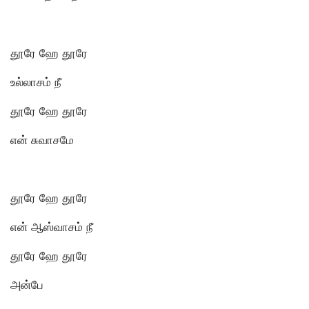
தூரே ஹே தூரே
உல்லாசம் நீ
தூரே ஹே தூரே
என் சுவாசமே
தூரே ஹே தூரே
என் ஆஸ்வாசம் நீ
தூரே ஹே தூரே
அன்பே