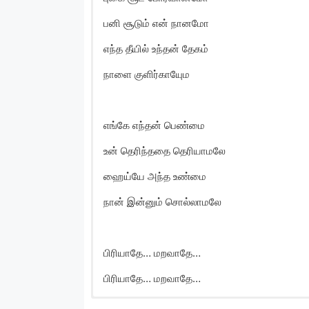
பனி சூடும் என் நானமோ
எந்த தீயில் உந்தன் தேகம்
நாளை குளிர்காயுேம
எங்கே எந்தன் பெண்மை
உன் தெரிந்ததை தெரியாமலே
ஹைய்யே அந்த உண்மை
நான் இன்னும் சொல்லாமலே
பிரியாதே… மறவாதே…
பிரியாதே… மறவாதே…
Piriyadhey Song Lyri