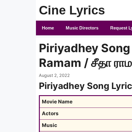
Skip
Cine Lyrics
to
content
Home
Music Directors
Request L
Piriyadhey Song L
Ramam / சீதா ராம
August 2, 2022
Piriyadhey Song Lyri
Movie Name
Actors
Music