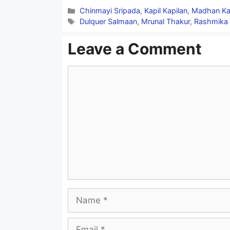
Categories
Chinmayi Sripada
,
Kapil Kapilan
,
Madhan Ka
Udalo Indha Mannukena
Tags
Dulquer Salmaan
,
Mrunal Thakur
,
Rashmika
Uuiro Indha Pennukena
Leave a Comment
Comment
Vizhiyaale Sonnaaiyada
Naan Rendum Ketaenada
Idazh Muthamittapinne
Athil Eeram Kaaayum Munne
Piriyathey… Maravathey…
Piriyathey… Maravathey…
Name
Email
Indha Desam Oar Paadhaiyil