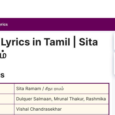
yrics
yrics in Tamil | Sita
ம்
cs
Sita Ramam / சீதா ராமம்
Dulquer Salmaan, Mrunal Thakur, Rashmika
Vishal Chandrasekhar