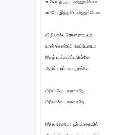
உடலோ இந்த மண்ணுக்கென
உயிரோ இந்த பெண்ணுக்கென
விழியாலே சொன்னாயடா
நான் ரெண்டும் கேட்டேனடா
இதழ் முத்தமிட்டபின்னே
அதில் ஈரம் காயுமுன்னே
பிரியாதே… மறவாதே…
பிரியாதே… மறவாதே…
இந்த தேசமோ ஓர் பாதையில்