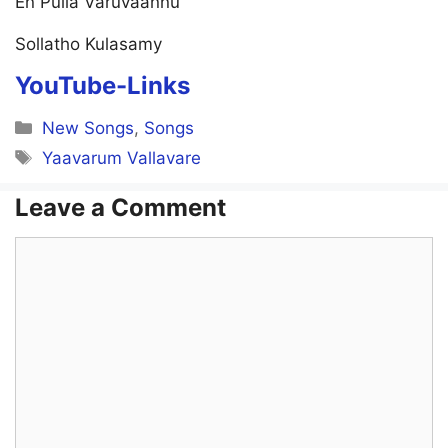
En Pulla Varuvaannu
Sollatho Kulasamy
YouTube-Links
Categories
New Songs
,
Songs
Tags
Yaavarum Vallavare
Leave a Comment
Comment