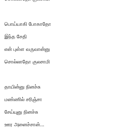
பொய்யாகி போகாதோ
இந்த சேதி
என் புள்ள வருவான்னு
சொல்லாதோ குலசாமி
தாயின்னு நினச்சு
மண்ணில் சரிஞ்சா
சேய்யுனு நினச்சு
ஊர அனைச்சான்…