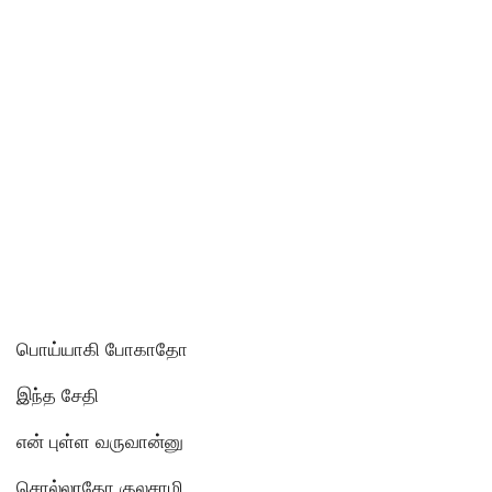
பொய்யாகி போகாதோ
இந்த சேதி
என் புள்ள வருவான்னு
சொல்லாதோ குலசாமி