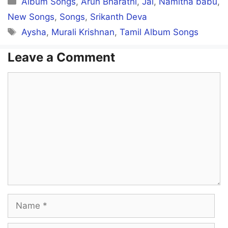
Album Songs
,
Arun Bharathi
,
Jai
,
Namitha babu
,
New Songs
,
Songs
,
Srikanth Deva
Tags
Aysha
,
Murali Krishnan
,
Tamil Album Songs
Leave a Comment
Comment
Name