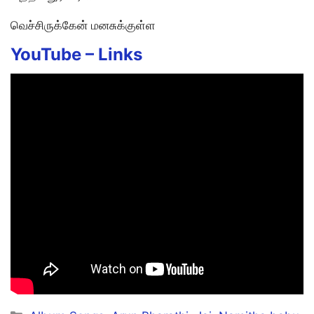
வெச்சிருக்கேன் மனசுக்குள்ள
YouTube –
Links
Categories