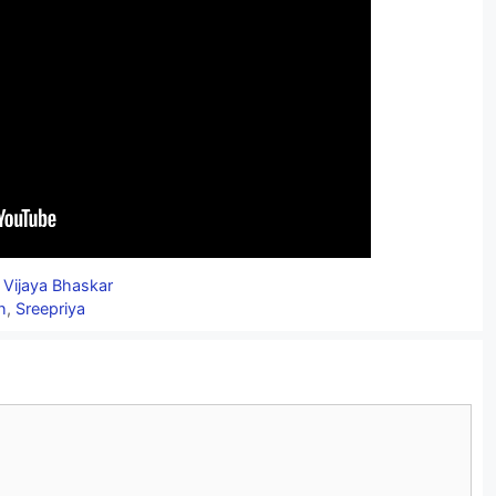
,
Vijaya Bhaskar
h
,
Sreepriya