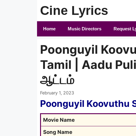
Skip
Cine Lyrics
to
content
Home
Music Directors
Request L
Poonguyil Koovu
Tamil | Aadu Puli
ஆட்டம்
February 1, 2023
Poonguyil Koovuthu S
Movie Name
Song Name