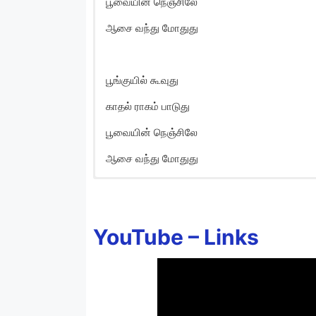
பூவையின் நெஞ்சிலே
ஆசை வந்து மோதுது
பூங்குயில் கூவுது
காதல் ராகம் பாடுது
பூவையின் நெஞ்சிலே
ஆசை வந்து மோதுது
Poonguyil Koovuthu 
Poonguyil koovudhu
YouTube –
Links
Kaadhal raagam paadudhu
Poovaiyin nenjilae
Aasai vandhu modhudhu