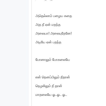
அதெல்லாம் பழைய கதை
அத நீ ஏன் மறந்த
அலையா! அலையுறேனே!
அடியே ஏன் பறந்த
போனாலும் போகலையே
என் நெனப்பிலும் நீதான்
நெழலிலும் நீ தான்
மாறலையே ஓ..ஓ.. ஓ..