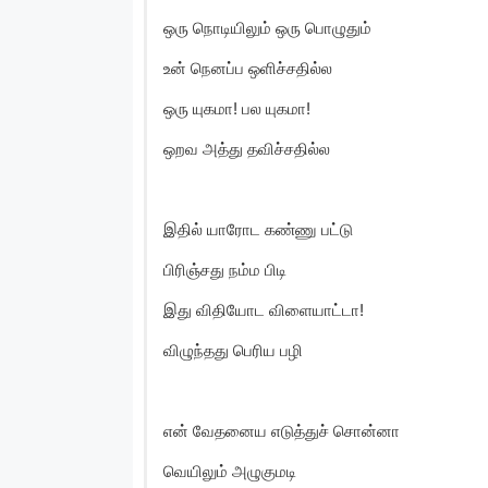
ஒரு நொடியிலும் ஒரு பொழுதும்
உன் நெனப்ப ஒளிச்சதில்ல
ஒரு யுகமா! பல யுகமா!
ஒறவ அத்து தவிச்சதில்ல
இதில் யாரோட கண்ணு பட்டு
பிரிஞ்சது நம்ம பிடி
இது விதியோட விளையாட்டா!
விழுந்தது பெரிய பழி
என் வேதனைய எடுத்துச் சொன்னா
வெயிலும் அழுகுமடி