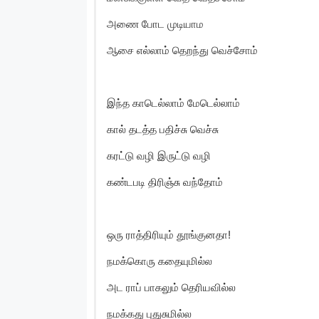
அணை போட முடியாம
ஆசை எல்லாம் தெறந்து வெச்சோம்
இந்த காடெல்லாம் மேடெல்லாம்
கால் தடத்த பதிச்சு வெச்சு
கரட்டு வழி இருட்டு வழி
கண்டபடி திரிஞ்சு வந்தோம்
ஒரு ராத்திரியும் தூங்குனதா!
நமக்கொரு கதையுமில்ல
அட ராப் பாகலும் தெரியவில்ல
நமக்கது புதுசுமில்ல