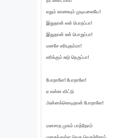
நீர் கொடமாய்
எதும் காணவும் முடியலையே!
இதுதான் என் பொறப்பா!
இதுதான் உன் பொறுப்பா!
மனசே எரியுதம்மா!
எரிக்கும் சுடு நெருப்பா!
போறாளே! போறாளே!
ஏ என்ன விட்டு
அன்னக்கொடிதான் போறாளே!
மனசாற முகம் பாத்தாேம்
மனசுக்குள்ள வெத வெதச்சோம்