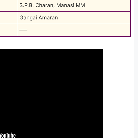
S.P.B. Charan, Manasi MM
Gangai Amaran
—–