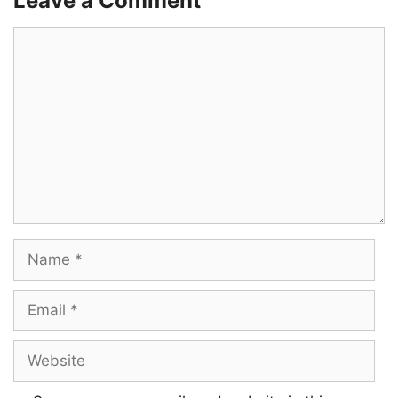
Leave a Comment
Boologam kaanatha
Comment
Mappilla ketkkuranae…
Paavamae paakkama
Vechithaan seiyiraan
Vedha vedhama photo paarthum
Venaanu solluraan
Name
Ranveerum ranbirum
Email
Mix aaki ketkkuraan
Website
Ivanoda akka enna
Deepika padukone-ah