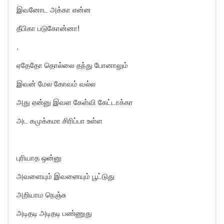
இவனோட அக்கா என்ன
தீபிகா படுகோன்னா!
.
ஏதேதோ தொல்லை தந்து போனாலும்
இவன் மேல கோவம் வல்ல
அது ஏன்னு இவள கேள்வி கேட்டாக்கா
அட கமுக்கமா சிரிப்பா உள்ள
புரியாத ஒன்னு
அவளையும் இவனையும் பூட்டுது
அறியாம நெஞ்சு
அடிதடி அடிதடி பண்ணுது