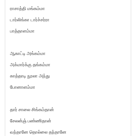
ராசாத்தி மங்கம்மா
டார்லிங்கா டார்ச்சர்ரா
பாத்தாளம்மா
ஆகாட்டி அங்கம்மா
அக்மார்க்கு தங்கம்மா
காத்தாடி நூலா அந்து
போனாளம்மா
தார் சாலை சிங்கம்தான்
சேலன்ஞ் பண்ணிதான்
வந்தானே தொல்லை தந்தானே