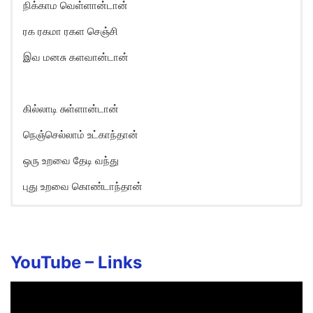
நிக்காம வெள்ளான்டான்
ரக ரகமா ரகள செஞ்சி
இவ மனசு களவான்டான்
கில்லாடி சுள்ளான்டான்
நெஞ்செல்லாம் உட்காந்தான்
ஒரு உறவை தேடி வந்து
புது உறவை கொண்டாந்தான்
Raakaachi Rangamma Song
Lyrics in English
Raakaachi rangamma
YouTube –
Links
Raasathi mangamma
Darling-ah torture-ah