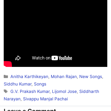
Paathaalama
Aakaatti angamma
Agmark-u thangamma
Kaathaadi noolaa andhu
Ponaalamma
Thaar saala singam thaan
Categories
Anitha Karthikeyan
,
Mohan Rajan
,
New Songs
,
Challenge panni thaan
Siddhu Kumar
,
Songs
Vanthaanae tholla thanthaanae
Tags
G.V. Prakash Kumar
,
Lijomol Jose
,
Siddharth
Narayan
,
Sivappu Manjal Pachai
Ae! kolaaru illatha