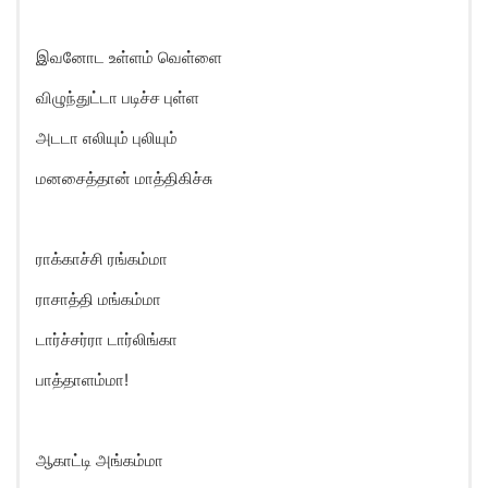
இவனோட உள்ளம் வெள்ளை
விழுந்துட்டா படிச்ச புள்ள
அடடா எலியும் புலியும்
மனசைத்தான் மாத்திகிச்சு
ராக்காச்சி ரங்கம்மா
ராசாத்தி மங்கம்மா
டார்ச்சர்ரா டார்லிங்கா
பாத்தாளம்மா!
ஆகாட்டி அங்கம்மா