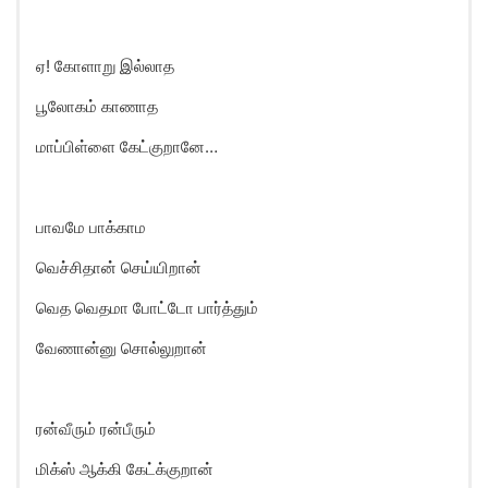
ஏ! கோளாறு இல்லாத
பூலோகம் காணாத
மாப்பிள்ளை கேட்குறானே…
பாவமே பாக்காம
வெச்சிதான் செய்யிறான்
வெத வெதமா போட்டோ பார்த்தும்
வேணான்னு சொல்லுறான்
ரன்வீரும் ரன்பீரும்
மிக்ஸ் ஆக்கி கேட்க்குறான்