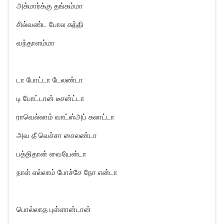
அக்மார்க்கு தங்கம்மா
சில்வண்ட போல சுத்தி
வந்தாளம்மா
டா போட்டா டேலண்டா
டி போட்டான் டீசன்ட்டா
ராவெல்லாம் வாட்ஸ்அப் கலாட்டா
அவ தீ வெச்சா சைலண்டா
பத்திதான் வையேன்டா
நாள் எல்லாம் போச்சே நோ என்டா
பொல்லாத புள்ளான்டான்