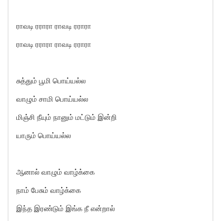
ராவடி ரராரா ராவடி ரராரா
ராவடி ரராரா ராவடி ரராரா
சுத்தும் பூமி பொய்யல்ல
வாழும் சாமி பொய்யல்ல
மிஞ்சி நீயும் நானும் மட்டும் இன்றி
யாரும் பொய்யல்ல
ஆனால் வாழும் வாழ்க்கை
நாம் பேசும் வாழ்க்கை
இந்த இரண்டும் இங்க நீ என்றால்