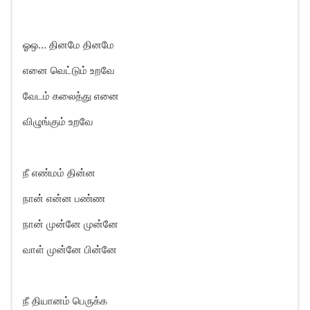
ஓஒ… தினமே தினமே
எனை வெட்டும் உறவே
வேடம் கலைத்து எனை
விழுங்கும் உறவே
நீ எண்மம் தின்ன
நான் என்ன பண்ண
நான் முன்னே முன்னே
வாள் முன்னே பின்னே
நீ தியானம் பெருக்க