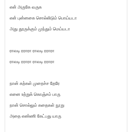
என் அருகே வருக
என் புன்னகை சொல்லிடும் பொய்யடா
அது தூருக்கும் முந்தும் மெய்யடா
ராவடி ரராரா ராவடி ரராரா
ராவடி ரராரா ராவடி ரராரா
நான் கற்கள் முறைச்ச தேரே
எனை உற்றுக் கொஞ்சம் பாரு
நான் சொல்லும் கதைகள் நூறு
அதை எண்ணி கேட்பது யாரு