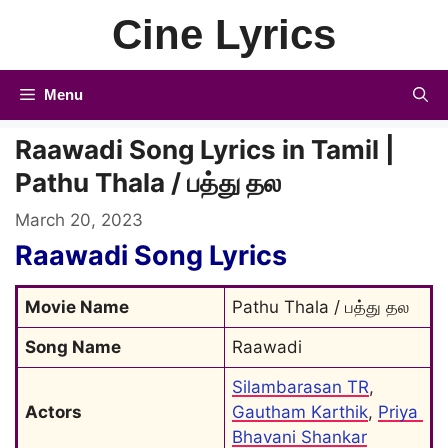
Skip
Cine Lyrics
to
content
Menu
Raawadi Song Lyrics in Tamil |
Pathu Thala / பத்து தல
March 20, 2023
Raawadi Song Lyrics
Movie Name
Pathu Thala / பத்து தல
Song Name
Raawadi
Silambarasan TR
, 
Actors
Gautham Karthik
, 
Priya 
Bhavani Shankar