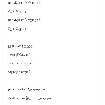
ராம் சீதா ராம் சீதா ராம்
ஜெய் ஜெய் ராம்
ராம் சீதா ராம் சீதா ராம்
ஜெய் ஜெய் ராம்
ஹரி அனந்த ஹரி
கதை நீ கேளாய்
மனது பரவசமாய்
உருகிடும் பாராய்
ராமபிரானின் திருபுகழ் பாட
ஜீவனே ராம இதிகாசத்தை நாட