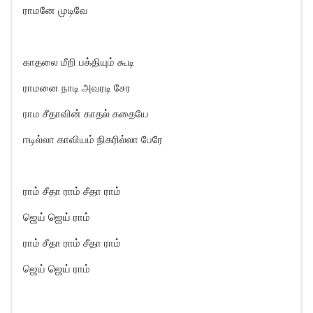
ராமனே முடிவே
காதலை மீறி பக்தியும் கூடி
ராமனை நாடி அவரடி சேர
ராம சீதாவின் காதல் கதையே
ஈடில்லா காவியம் நிகரில்லா பேரே
ராம் சீதா ராம் சீதா ராம்
ஜெய் ஜெய் ராம்
ராம் சீதா ராம் சீதா ராம்
ஜெய் ஜெய் ராம்