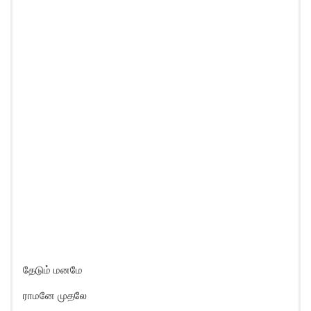
தேடும் மனமே
ராமனே முதலே