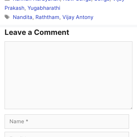
Prakash
,
Yugabharathi
Tags
Nandita
,
Raththam
,
Vijay Antony
Leave a Comment
Comment
Name
Email