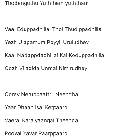
Thodanguthu Yuththam yuththam
Vaal Eduppadhillai Thol Thudippadhillai
Yezh Ulagamum Poyyil Uruludhey
Kaal Nadappdadhillai Kai Koduppadhillai
Oozh Vilagida Unmai Nimirudhey
Oorey Neruppaattril Neendha
Yaar Dhaan Isai Ketpaaro
Vaerai Karaiyaangal Theenda
Poovai Yavar Paarppaaro