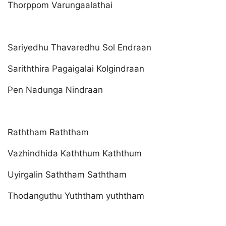
Thorppom Varungaalathai
Sariyedhu Thavaredhu Sol Endraan
Sariththira Pagaigalai Kolgindraan
Pen Nadunga Nindraan
Raththam Raththam
Vazhindhida Kaththum Kaththum
Uyirgalin Saththam Saththam
Thodanguthu Yuththam yuththam