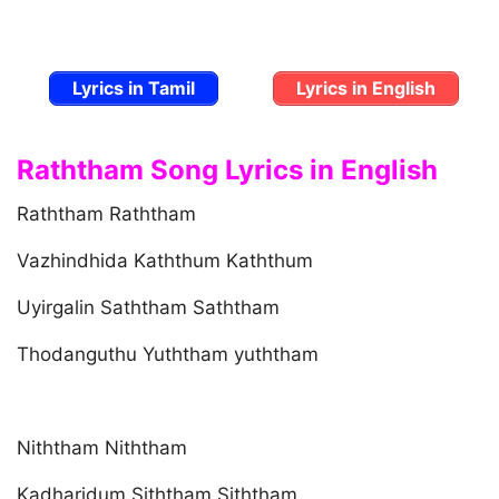
Lyrics in Tamil
Lyrics in English
Raththam Song Lyrics in English
Raththam Raththam
Vazhindhida Kaththum Kaththum
Uyirgalin Saththam Saththam
Thodanguthu Yuththam yuththam
Niththam Niththam
Kadharidum Siththam Siththam