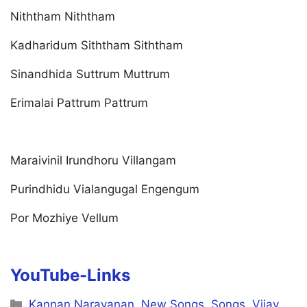
Niththam Niththam
Kadharidum Siththam Siththam
Sinandhida Suttrum Muttrum
Erimalai Pattrum Pattrum
Maraivinil Irundhoru Villangam
Purindhidu Vialangugal Engengum
Por Mozhiye Vellum
YouTube-Links
Categories
Kannan Narayanan
,
New Songs
,
Songs
,
Vijay