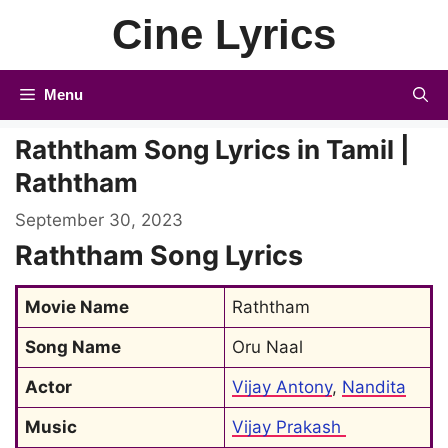
Skip
Cine Lyrics
to
content
Menu
Raththam Song Lyrics in Tamil |
Raththam
September 30, 2023
Raththam Song Lyrics
Movie Name
Raththam
Song Name
Oru Naal
Actor
Vijay Antony
, 
Nandita
Music
Vijay Prakash 