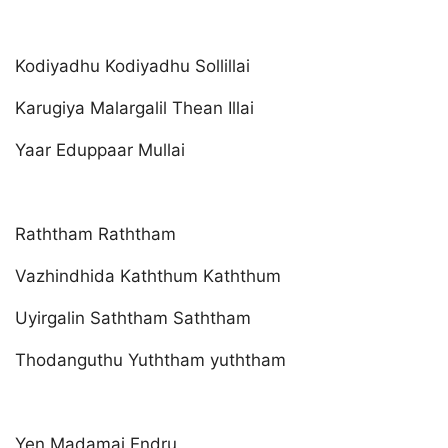
Kodiyadhu Kodiyadhu Sollillai
Karugiya Malargalil Thean Illai
Yaar Eduppaar Mullai
Raththam Raththam
Vazhindhida Kaththum Kaththum
Uyirgalin Saththam Saththam
Thodanguthu Yuththam yuththam
Yen Madamai Endru