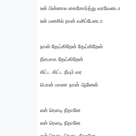
உன் பின்னால கைகோர்த்து வரவேனடா
உன் மனசில் நான் வசிப்பேனடா
நான் தேய்கிறேன் தேய்கிறேன்
நீளமாக தேய்கிறேன்
கிட்ட கிட்ட நீயும் வர
பொன் மானா நான் ஆனேன்
என் ரெளடி நீதானே
என் ரெளடி நீதானே
என் ரெளடி ரெளடி நீதானே