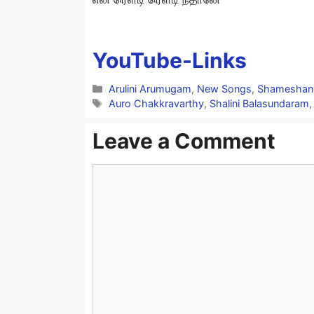
YouTube-Links
Categories
Arulini Arumugam
,
New Songs
,
Shameshan
Tags
Auro Chakkravarthy
,
Shalini Balasundaram
Leave a Comment
Comment