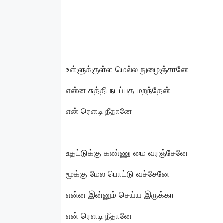
உள்ளுக்குள்ள மெல்ல நுழைஞ்சானே
என்ன சுத்தி நடப்பத மறந்தேன்
என் ரெளடி நீதானே
உதட்டுக்கு கண்ணு மை வரஞ்சேனே
மூக்கு மேல பொட்டு வச்சேனே
என்ன இன்னும் செய்ய இருக்கா
என் ரெளடி நீதானே