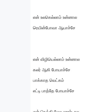
என் உலகெல்லாம் உன்னால
ரெயின்போவா ஆயாச்சே
என் விழியெல்லாம் உன்னால
கலர் ஆகி போயாச்சே
பாக்காத வெட்கம்
எட்டி பாத்தே போயாச்சே
என் நெத்தி மேல ஹார்டால