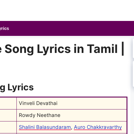
yrics
Song Lyrics in Tamil |
 Lyrics
Vinveli Devathai
Rowdy Neethane
Shalini Balasundaram
, 
Auro Chakkravarthy