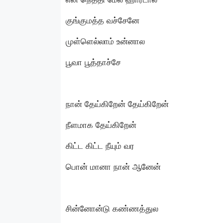
குங்குமத்த வச்சேனே
முள்ளெல்லாம் உன்னால
பூவா பூத்தாச்சே
நான் தேய்கிறேன் தேய்கிறேன்
நீளமாக தேய்கிறேன்
கிட்ட கிட்ட நீயும் வர
பொன் மானா நான் ஆனேன்
சின்னோன்டு கண்ணத்துல