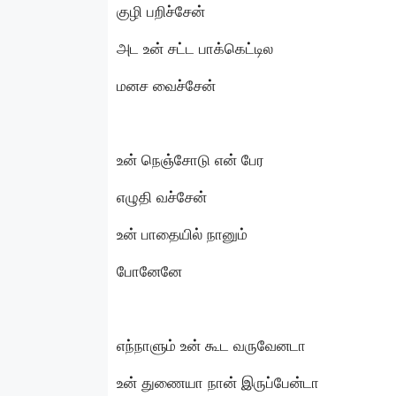
குழி பறிச்சேன்
அட உன் சட்ட பாக்கெட்டில
மனச வைச்சேன்
உன் நெஞ்சோடு என் பேர
எழுதி வச்சேன்
உன் பாதையில் நானும்
போனேனே
எந்நாளும் உன் கூட வருவேனடா
உன் துணையா நான் இருப்பேன்டா