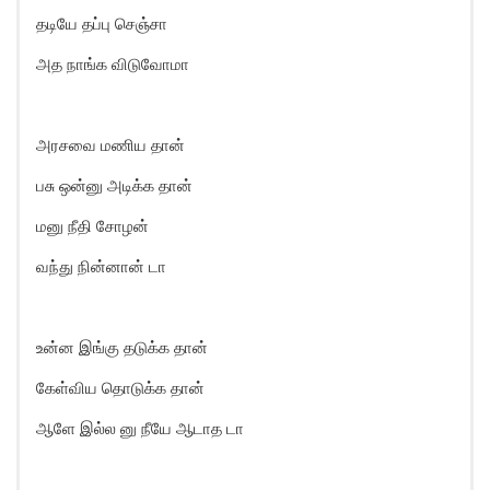
தடியே தப்பு செஞ்சா
அத நாங்க விடுவோமா
அரசவை மணிய தான்
பசு ஒன்னு அடிக்க தான்
மனு நீதி சோழன்
வந்து நின்னான் டா
உன்ன இங்கு தடுக்க தான்
கேள்விய தொடுக்க தான்
ஆளே இல்ல னு நீயே ஆடாத டா