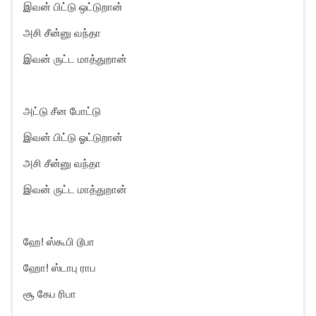
இவன் பிட்டு ஒட்டுறான்
அசி சீன்னு வந்தா
இவன் ருட்ட மாத்துறான்
அட்டு சீன போட்டு
இவன் பிட்டு ஓட்டுறான்
அசி சீன்னு வந்தா
இவன் ருட்ட மாத்துறான்
ஹே! ஸ்கூபி டூபா
ஹோ! ஸ்டாபு ராப
சூ கேப ரிபா