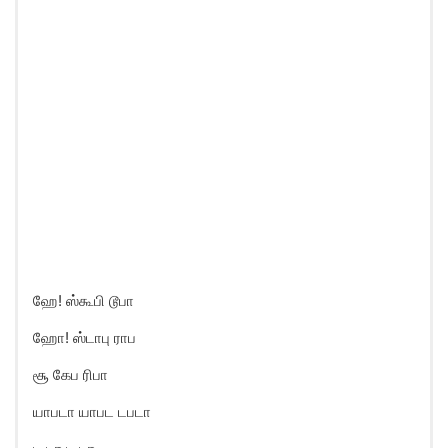
ஹே! ஸ்கூபி டூபா
ஹோ! ஸ்டாபு ராப
சூ கேப ரிபா
யாபடா யாபட டபடா