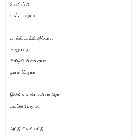
போலிஸ் அ
காக்க யாருமா
வாக்கி டாக்கி இல்லாத
டீம்மு பாருமா
சிசிடிவி போல தான்
ஐசு சார்ப்பு மா
இன்னோசன்ட் ஃபேஸ் ஆல
டவுட்டு லேது மா
அட்டு சீன போட்டு