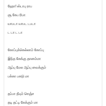
ஹோ! ஸ்டாபு ராப
சூ கேப ரிபா
யாபடா யாபட டபடா
ட டா ட டா
கோப்புக்கெல்லாம் கோப்பு
இந்த கேங்கு தானம்மா
ஆப்பு மேல ஆப்பு வைக்கும்
பக்கா பகடு மா
தப்பா நீயும் செஞ்ச
தடி தட்டி கேக்கும் மா