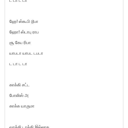
ட டா ட டா
ஹே! ஸ்கூபி டூபா
ஹோ! ஸ்டாபு ராப
சூ கேப ரிபா
யாபடா யாபட டபடா
ட டா ட டா
காக்கி சட்ட
போலிஸ் அ
காக்க யாருமா
வாக்கி டாக்கி இல்லாத