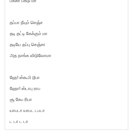
பக்கா பகடு மா
தப்பா நீயும் செஞ்ச
தடி தட்டி கேக்கும் மா
தடியே தப்பு செஞ்சா
அத நாங்க விடுவோமா
ஹே! ஸ்கூபி டூபா
ஹோ! ஸ்டாபு ராப
சூ கேப ரிபா
யாபடா யாபட டபடா
ட டா ட டா
Scooby Doobaa Song Lyrics in