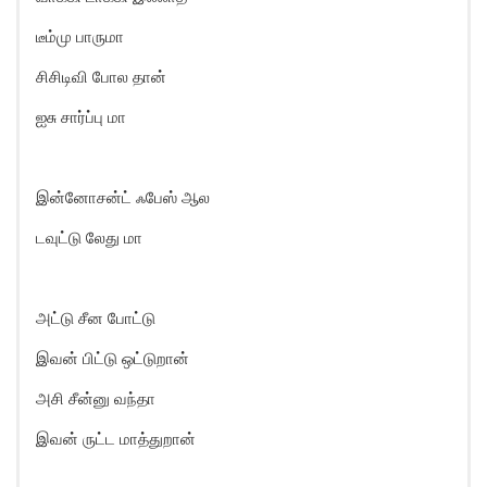
டீம்மு பாருமா
சிசிடிவி போல தான்
ஐசு சார்ப்பு மா
இன்னோசன்ட் ஃபேஸ் ஆல
டவுட்டு லேது மா
அட்டு சீன போட்டு
இவன் பிட்டு ஒட்டுறான்
அசி சீன்னு வந்தா
இவன் ருட்ட மாத்துறான்