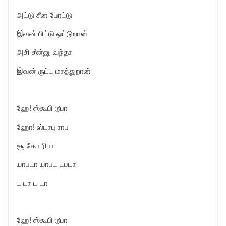
அட்டு சீன போட்டு
இவன் பிட்டு ஓட்டுறான்
அசி சீன்னு வந்தா
இவன் ருட்ட மாத்துறான்
ஹே! ஸ்கூபி டூபா
ஹோ! ஸ்டாபு ராப
சூ கேப ரிபா
யாபடா யாபட டபடா
ட டா ட டா
ஹே! ஸ்கூபி டூபா