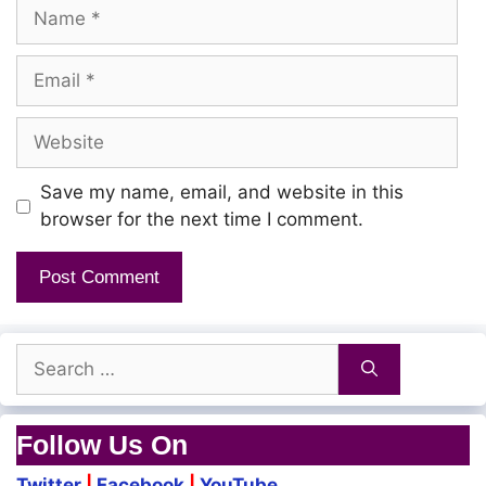
Name
Kaaki Satta
Email
Police Ah
Website
Kaaka Yaaruma
Save my name, email, and website in this
browser for the next time I comment.
Walki Talkie Illatha
Teamu Paaruma
CCTV Pola Than
Eyesu Sharpu Ma
Search
for:
Innocentu Face Aala
Follow Us On
Doubet ledhu Ma
Twitter
|
Facebook
|
YouTube