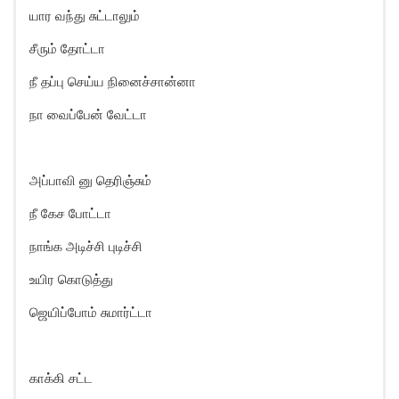
யார வந்து சுட்டாலும்
சீரும் தோட்டா
நீ தப்பு செய்ய நினைச்சான்னா
நா வைப்பேன் வேட்டா
அப்பாவி னு தெரிஞ்சும்
நீ கேச போட்டா
நாங்க அடிச்சி புடிச்சி
உயிர கொடுத்து
ஜெயிப்போம் சுமார்ட்டா
காக்கி சட்ட