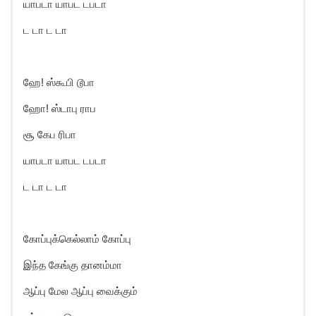
யாபடா யாபட டபடா
ட டா ட டா
ஹே! ஸ்கூபி டூபா
ஹோ! ஸ்டாபு ராப
சூ கேப ரிபா
யாபடா யாபட டபடா
ட டா ட டா
கோப்புக்கெல்லாம் கோப்பு
இந்த கேங்கு தானம்மா
ஆப்பு மேல ஆப்பு வைக்கும்