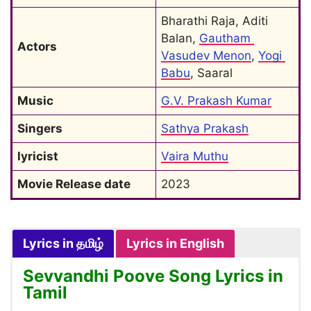
Bharathi Raja, Aditi 
Balan, 
Gautham 
Actors
Vasudev Menon
, 
Yogi 
Babu
, Saaral
Music
G.V. Prakash Kumar
Singers
Sathya Prakash
lyricist
Vaira Muthu
Movie Release date
2023
Lyrics in தமிழ்
Lyrics in English
Sevvandhi Poove Song Lyrics in
Tamil