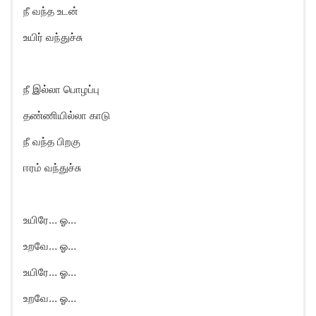
நீ வந்த உடன்
உயிர் வந்துச்சு
நீ இல்லா பொழப்பு
தண்ணியில்லா காடு
நீ வந்த பிறகு
ஈரம் வந்துச்சு
உயிரே… ஓ…
உறவே… ஓ…
உயிரே… ஓ…
உறவே… ஓ…