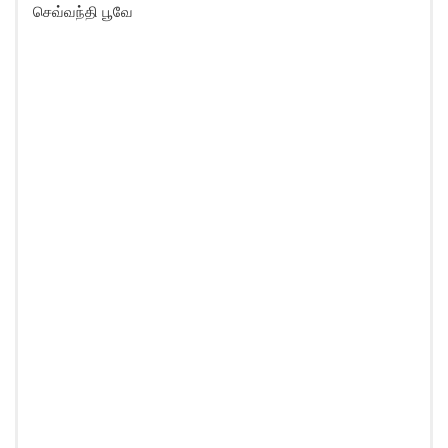
செவ்வந்தி பூவே