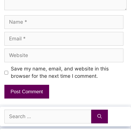
Urave… Ooo…
Uyire… Ooo…
Name
Urave… Ooo…
Email
Deivaththa Enakku
Website
Kaattiya Dheivam
Oiyaara Azhage
Save my name, email, and website in this
browser for the next time I comment.
Nee Thaan
Kallukul Erunthum
Kannneer Kasiyum
Kaattiya dhevathai
Search
for:
Nee Thaan