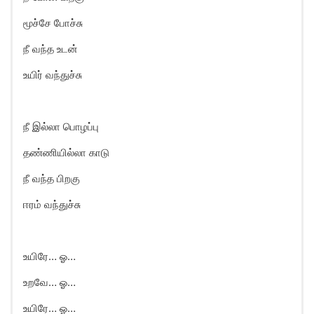
மூச்சே போச்சு
நீ வந்த உடன்
உயிர் வந்துச்சு
நீ இல்லா பொழப்பு
தண்ணியில்லா காடு
நீ வந்த பிறகு
ஈரம் வந்துச்சு
உயிரே… ஓ…
உறவே… ஓ…
உயிரே… ஓ…