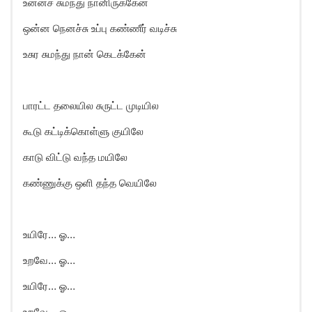
உன்னச் சுமந்து நானிருக்கேன்
ஒன்ன நெனச்சு உப்பு கண்ணீர் வடிச்சு
உசுர சுமந்து நான் கெடக்கேன்
பாரட்ட தலையில சுருட்ட முடியில
கூடு கட்டிக்கொள்ளு குயிலே
காடு விட்டு வந்த மயிலே
கண்ணுக்கு ஒளி தந்த வெயிலே
உயிரே… ஓ…
உறவே… ஓ…
உயிரே… ஓ…
உறவே… ஓ…