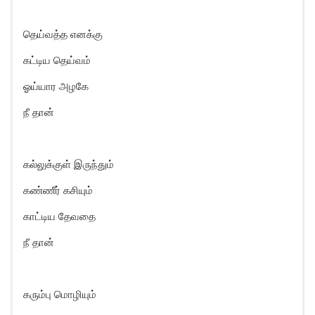
தெய்வத்த எனக்கு
கட்டிய தெய்வம்
ஓய்யார அழகே
நீ தான்
கல்லுக்குள் இருந்தும்
கண்ணீர் கசியும்
காட்டிய தேவதை
நீ தான்
கரும்பு மொழியும்