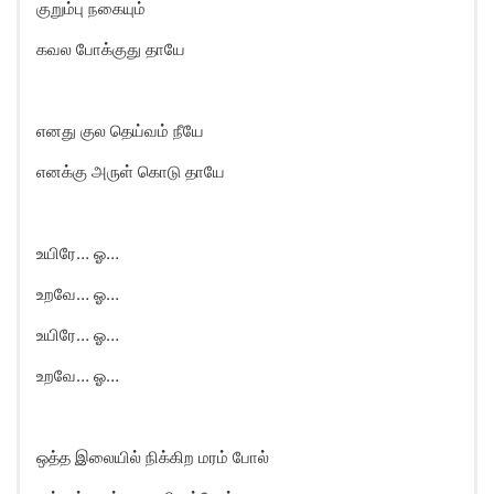
குறும்பு நகையும்
கவல போக்குது தாயே
எனது குல தெய்வம் நீயே
எனக்கு அருள் கொடு தாயே
உயிரே… ஓ…
உறவே… ஓ…
உயிரே… ஓ…
உறவே… ஓ…
ஒத்த இலையில் நிக்கிற மரம் போல்