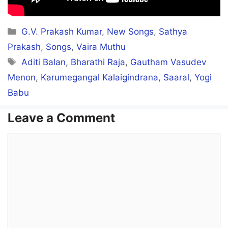
Nee Pona Peragu
Categories
G.V. Prakash Kumar
,
New Songs
,
Sathya
Mooche Pochu
Prakash
,
Songs
,
Vaira Muthu
Tags
Aditi Balan
,
Bharathi Raja
,
Gautham Vasudev
Nee Vantha Uadane
Menon
,
Karumegangal Kalaigindrana
,
Saaral
,
Yogi
Uyir Vanthuchchu
Babu
Leave a Comment
Nee Illa Pozhappu
Comment
Thanniyillaa Kaadu
Nee Vantha Perage
Eeram Vanthuchchu
Uyire… Ooo…