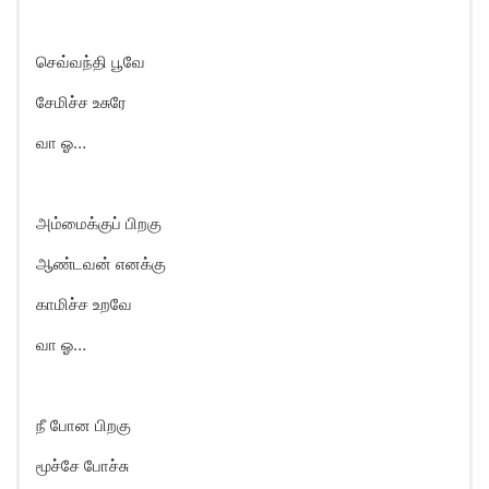
செவ்வந்தி பூவே
சேமிச்ச உசுரே
வா ஓ…
அம்மைக்குப் பிறகு
ஆண்டவன் எனக்கு
காமிச்ச உறவே
வா ஓ…
நீ போன பிறகு
மூச்சே போச்சு