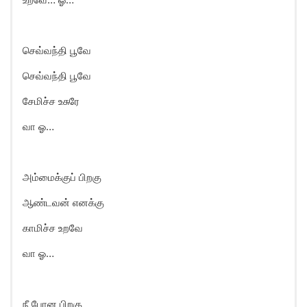
செவ்வந்தி பூவே
செவ்வந்தி பூவே
சேமிச்ச உசுரே
வா ஓ…
அம்மைக்குப் பிறகு
ஆண்டவன் எனக்கு
காமிச்ச உறவே
வா ஓ…
நீ போன பிறகு