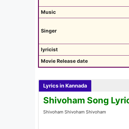
Music
Singer
lyricist
Movie Release date
Lyrics in Kannada
Shivoham Song Lyri
Shivoham Shivoham Shivoham