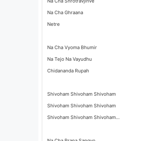
Na Cha Shrotravjihve
Na Cha Ghraana
Netre
Na Cha Vyoma Bhumir
Na Tejo Na Vayudhu
Chidananda Rupah
Shivoham Shivoham Shivoham
Shivoham Shivoham Shivoham
Shivoham Shivoham Shivoham…
Na Cha Prana Sangyo