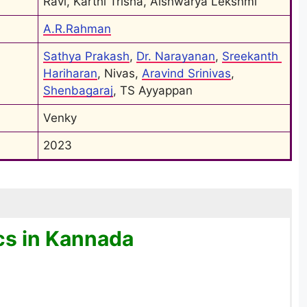
Ravi, Karthi Trisha, Aishwarya Lekshmi
A.R.Rahman
Sathya Prakash
, 
Dr. Narayanan
, 
Sreekanth 
Hariharan
, Nivas, 
Aravind Srinivas
, 
Shenbagaraj
, TS Ayyappan
Venky
2023
cs in Kannada