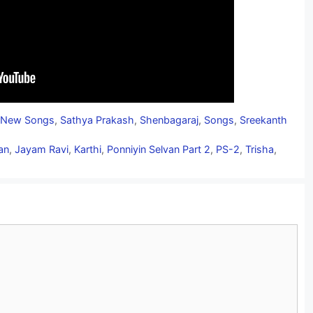
,
New Songs
,
Sathya Prakash
,
Shenbagaraj
,
Songs
,
Sreekanth
an
,
Jayam Ravi
,
Karthi
,
Ponniyin Selvan Part 2
,
PS-2
,
Trisha
,