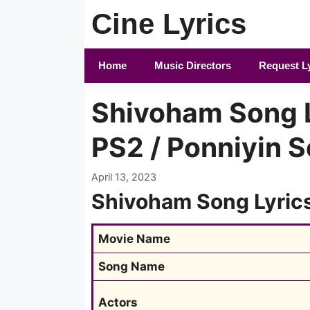
Skip
Cine Lyrics
to
content
Home
Music Directors
Request L
Shivoham Song L
PS2 / Ponniyin S
April 13, 2023
Shivoham Song Lyric
Movie Name
Song Name
Actors