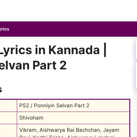
yrics
yrics in Kannada |
elvan Part 2
s
PS2 / Ponniyin Selvan Part 2
Shivoham
Vikram, Aishwarya Rai Bachchan, Jayam 