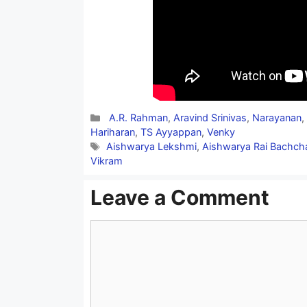
Categories
A.R. Rahman
,
Aravind Srinivas
,
Narayanan
Hariharan
,
TS Ayyappan
,
Venky
Tags
Aishwarya Lekshmi
,
Aishwarya Rai Bachch
Vikram
Leave a Comment
Comment