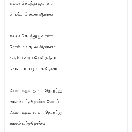
கல்லா கெடந்து பூவானா
ரெண்டாம் தடவ ஆளானா
கல்லா கெடந்து பூவானா
ரெண்டாம் தடவ ஆளானா
கரும்பாறைய போலிருந்தா
சொக மாம்பழமா கனிஞ்சா
ரோசா கதவு தானா தொறந்து
வாசம் வந்ததென்ன ஹோய்
ரோசா கதவு தானா தொறந்து
வாசம் வந்ததென்ன