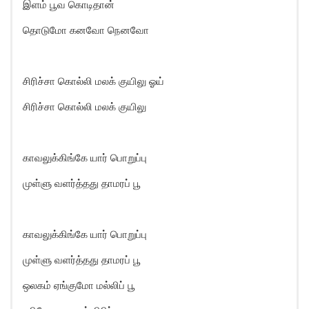
இளம் பூவ கொடிதான்
தொடுமோ கனவோ நெனவோ
சிரிச்சா கொல்லி மலக் குயிலு ஓய்
சிரிச்சா கொல்லி மலக் குயிலு
காவலுக்கிங்கே யார் பொறுப்பு
முள்ளு வளர்த்தது தாமரப் பூ
காவலுக்கிங்கே யார் பொறுப்பு
முள்ளு வளர்த்தது தாமரப் பூ
ஒலகம் ஏங்குமோ மல்லிப் பூ