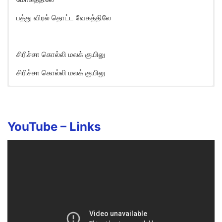
பத்து விரல் தொட்ட வேகத்திலே
சிரிச்சா கொல்லி மலக் குயிலு
சிரிச்சா கொல்லி மலக் குயிலு
Siricha Kolli Mala Song Lyrics in
English
Sirichaa kolli mala kuyilu
YouTube –
Links
Sirichaa kolli mala kuyilu
Sirichaa kolli mala kuyilu
Oru muthu mani thandha mogathilae
Pathu viral thotta vegathilae