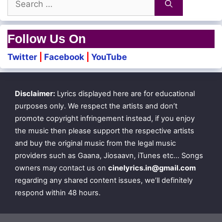
Sirichaa kolli mala kuyilu
for:
Sirichaa kolli mala kuyilu
Follow Us On
Twitter
|
Facebook
|
YouTube
Kaavalukkingae yaar poruppu
Mullu valarthadhu thaamarap poo
Disclaimer:
Lyrics displayed here are for educational
purposes only. We respect the artists and don’t
Kaavalukkingae yaar poruppu
promote copyright infringement instead, if you enjoy
the music then please support the respective artists
Mullu valarthadhu thaamarap poo
and buy the original music from the legal music
Ulagam yengo malli poo
providers such as Gaana, Jiosaavn, iTunes etc… Songs
owners may contact us on
cinelyrics.in@gmail.com
Pari ponadhu en sirippu
regarding any shared content issues, we’ll definitely
respond within 48 hours.
Kaalam irukku kanneer edhukku