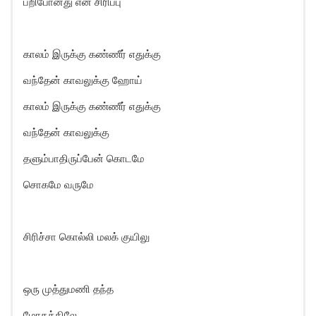
பறிபோனது என் சிரிப்பு
காலம் இருக்கு கண்ணீர் எதுக்கு
வந்தேன் காவலுக்கு ஹோய்
காலம் இருக்கு கண்ணீர் எதுக்கு
வந்தேன் காவலுக்கு
தளும்பாதிருப்பேன் கொடமே
சொகமே வருமே
சிரிச்சா கொல்லி மலக் குயிலு
ஒரு முத்துமணி தந்த
மோகத்திலே