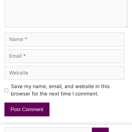
Kallaa kedandhu poovaanaa
Rendaam thadava aalaanaa
Karum paaraiya pol irundhaa
Name
Soga maambazhamaa kaninjaa
Email
Rosaa kadhavu thaanaa thorandhu
Website
Vaasam vandhadhenna hoi
Rosaa kadhavu thaanaa thorandhu
Save my name, email, and website in this
Vaasam vandhadhenna
browser for the next time I comment.
Ilam poova kodi thaan thodumo
Kanavo nenavo
Search