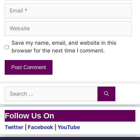
Email
Ella Velachalayum Pudungi
Website
Packet Pottu Vikkuraan
Save my name, email, and website in this
Iranooru Varushama Irunthom
browser for the next time I comment.
Adimai Vaazhkaiyappa
Ippo Kooda Antha Nilama
Pazhaghi Pochu Eppa
Search
for:
Etta Uyarathula Irukku
Follow Us On
Petrol Diesel Vela Namakku
Twitter
|
Facebook
|
YouTube