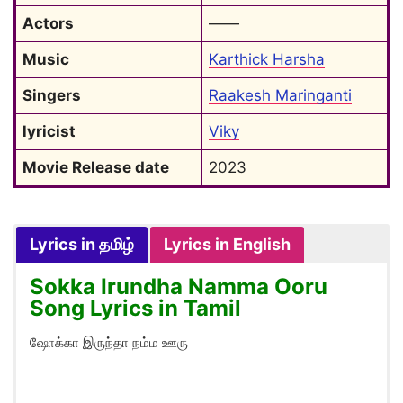
Actors
——
Music
Karthick Harsha
Singers
Raakesh Maringanti
lyricist
Viky
Movie Release date
2023
Lyrics in தமிழ்
Lyrics in English
Sokka Irundha Namma Ooru
Song Lyrics in Tamil
ஷோக்கா இருந்தா நம்ம ஊரு