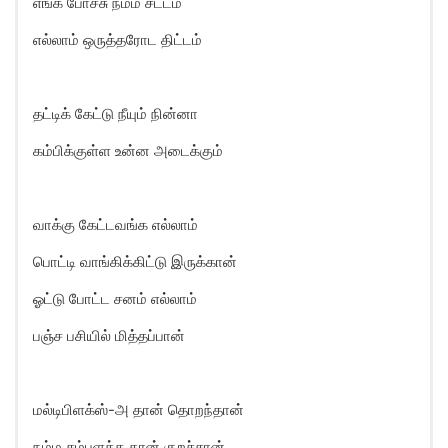
எங்க போச்சு நம்ம சட்டம்
எல்லாம் ஒருத்தரோட திட்டம்
தட்டிக் கேட்டு நீயும் நின்னா
கம்பிக்குள்ள உன்ன அடைக்கும்
வாக்கு கேட்டவங்க எல்லாம்
பொட்டி வாங்கிக்கிட்டு இருக்கான்
ஓட்டு போட்ட சனம் எல்லாம்
பஞ்ச பசியில் மித்தப்பான்
மல்டிபிளக்ஸ்-அ தான் தொறந்தான்
நம்ம சம்பளத்த தான் குறச்சான்