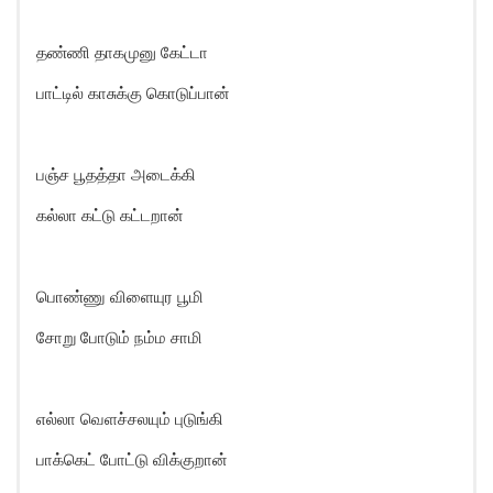
தண்ணி தாகமுனு கேட்டா
பாட்டில் காசுக்கு கொடுப்பான்
பஞ்ச பூதத்தா அடைக்கி
கல்லா கட்டு கட்டறான்
பொண்ணு விளையுர பூமி
சோறு போடும் நம்ம சாமி
எல்லா வெளச்சலயும் புடுங்கி
பாக்கெட் போட்டு விக்குறான்