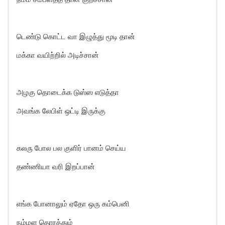
டெண்டு கொட்ட வா இழுத்து மூடி தான்
மக்கா வயிற்றில் அடிச்சான்
அழகு தொடைக்க டுஸ்ஸ எடுத்தா
அவங்க லேபிள் ஒட்டி இருக்கு
கலரு போல பல குளிர் பானம் செய்ய
தண்ணியா வரி இறப்பான்
எங்க போனாலும் ஏதோ ஒரு கம்பெனி
நம்மள தொரத்தும்