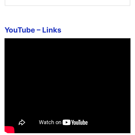
Sokka Irundha Namma Ooru
Song Lyrics in English
Shokka iruntha namma ooru
YouTube –
Links
Ippo Baekka Maripuduchaam
Pattapatti Trouser Mela
Jockey label Otturan
Kaaikari Kadainga kooda
Corporate Mayama Maarum
Kaiyendhi Bhavanum Ippo
Company Brand ah maarum