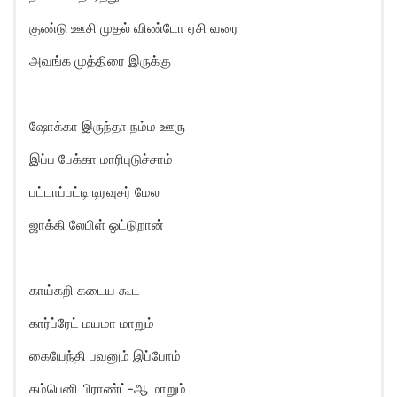
குண்டு ஊசி முதல் விண்டோ ஏசி வரை
அவங்க முத்திரை இருக்கு
ஷோக்கா இருந்தா நம்ம ஊரு
இப்ப பேக்கா மாரிபுடுச்சாம்
பட்டாப்பட்டி டிரவுசர் மேல
ஜாக்கி லேபிள் ஒட்டுறான்
காய்கறி கடைய கூட
கார்ப்ரேட் மயமா மாறும்
கையேந்தி பவனும் இப்போம்
கம்பெனி பிராண்ட்-ஆ மாறும்