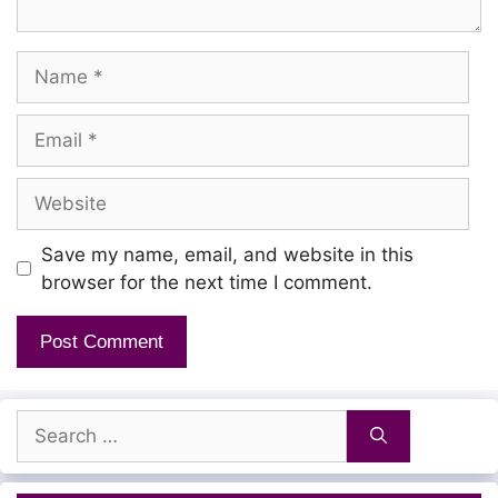
Sollaadha Naalillai
Sudarmigu Vadivelaa
Name
Suvaiyaana Amudhe
Sendhamizhaale
Email
Website
Unnai
Sollaadha Naalillai
Save my name, email, and website in this
browser for the next time I comment.
Sudarmigu Vadivelaa
Kallaadha Eliyorin
Ullam Un Aalayamo
Search
for:
Kallaadha Eliyorin
Ullam Un Aalayamo