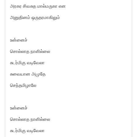
அரகர சிவசுத மால்மருகா என
அனுதினம் ஒருதரமாகிலும்
உன்னைச்
சொல்லாத நாளில்லை
சுடர்மிகு வடிவேலா
சுவையான அமுதே
செந்தமிழாலே
உன்னைச்
சொல்லாத நாளில்லை
சுடர்மிகு வடிவேலா