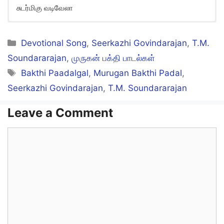
சுடர்மிகு வடிவேலா
Sollaadha Naalillai Song Lyrics
in English
Categories
Devotional Song
,
Seerkazhi Govindarajan
,
T.M.
Soundararajan
,
முருகன் பக்தி பாடல்கள்
Sollaadha Naalillai
Tags
Bakthi Paadalgal
,
Murugan Bakthi Padal
,
Sudarmigu Vadivelaa
Seerkazhi Govindarajan
,
T.M. Soundararajan
Suvaiyaana Amudhe
Leave a Comment
Sendhamizhaale
Comment
Sollaadha Naalillai
Sudarmigu Vadivelaa
Unnai