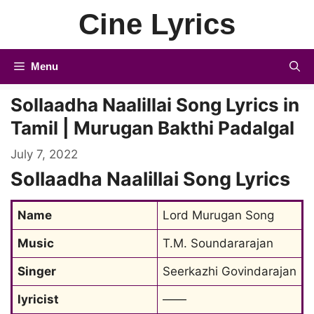
Skip
Cine Lyrics
to
content
Menu
Sollaadha Naalillai Song Lyrics in
Tamil | Murugan Bakthi Padalgal
July 7, 2022
Sollaadha Naalillai Song Lyrics
Name
Lord Murugan Song
Music
T.M. Soundararajan
Singer
Seerkazhi Govindarajan
lyricist
——