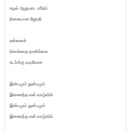
கழல் ஆறுபடை வீடும்
நிலையான ஜோதி
உன்னைச்
சொல்லாத நாளில்லை
சுடர்மிகு வடிவேலா
இன்பமும் துன்பமும்
இணைந்த என் வாழ்வில்
இன்பமும் துன்பமும்
இணைந்த என் வாழ்வில்