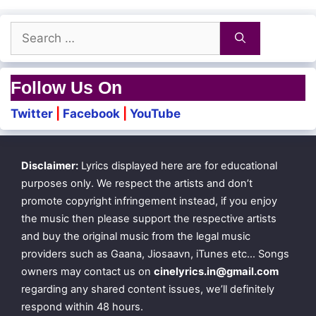
sidhaithadhu Yaar
Search
Solladi En Kanmani
for:
Follow Us On
Vettaiyaada Thudikiraen
Twitter
|
Facebook
|
YouTube
Aanal Vanathin
Paadhaigal Annaithum
Disclaimer:
Lyrics displayed here are for educational
Muttikondu
purposes only. We respect the artists and don’t
Mudivadaivadhu Yen?
promote copyright infringement instead, if you enjoy
the music then please support the respective artists
Solladi En Kanmani
and buy the original music from the legal music
providers such as Gaana, Jiosaavn, iTunes etc… Songs
owners may contact us on
cinelyrics.in@gmail.com
Kalangadhae Endhan Thalaiva
regarding any shared content issues, we’ll definitely
Nee Odu
respond within 48 hours.