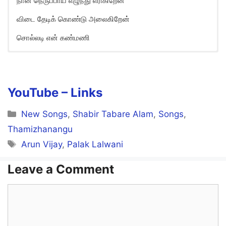
நான் நெருப்பாய் எழுந்து எரிகிறேன்
விடை தேடிக் கொண்டு அலைகிறேன்
சொல்லடி என் கண்மணி
Solladi En Kanmani Song Lyrics
in English
Kalangadhae Endhan Thalaiva
YouTube – Links
Nee Odu
Categories
New Songs
,
Shabir Tabare Alam
,
Songs
,
Thunaiyai Varuvaen Naan
Thamizhanangu
Tags
Arun Vijay
,
Palak Lalwani
Endrum Unnoodu
Leave a Comment
Vidiyum Varai
Comment
Kannil Thookamindri Thaeigiraen
Un Vaasanai Engae