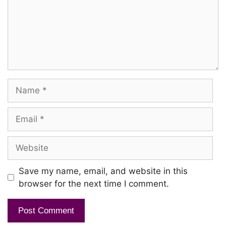
Nee Illamal Ponaalum
Irupadhai Pola
Ovvoru Nodiyum Unargiraen Yen?
Name
Solladi En Kanmani
Email
Solladi En Kanmani
Website
Nam Kaadhal Kadhaiyai
Azhithadhu Yaar
Save my name, email, and website in this
Nam Aasai Kanavai
browser for the next time I comment.
Kalaithadhu Yaar
Nam Kruvik Kootai