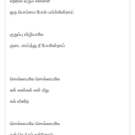
எதிரில் வரும் என்னை
ஒரு பொம்மை போல் பார்க்கின்றாய்
குறும்பு விழியாலே
குடை சாய்த்து நீ போகின்றாய்
சொல்லாமலே சொல்லாமலே
உன் கண்கள் என் மீது
கல் வீசுதே
சொல்லாமலே சொல்லாமலே
என் நெஞ்சம் உன்னோடு