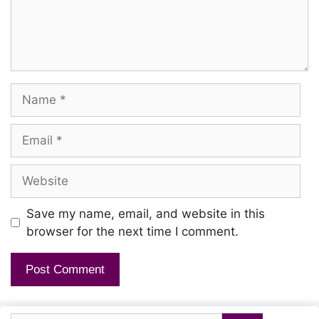
Padapadakum Theeyum Neeyae
Edhiril Varum Ennai
Oru Boommai Pol Paarkindraai
Name
Kurumbou Vizhiyaale
Email
Kudai Saaithu Nee Pogindraai
Website
Sollamaley Sollamaley
Save my name, email, and website in this
Un Kanagal En Medhu
browser for the next time I comment.
Kal Veesudhey
Engayo Pathadhu Poley