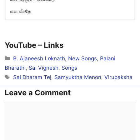
கை வீசுதே
Sollamale Sollamale Song Lyrics
in English
Sollamaley Sollamaley
YouTube –
Links
Un Kanagal En Medhu
Categories
B. Ajaneesh Loknath
,
New Songs
,
Palani
Kal Veesudhey
Bharathi
,
Sai Vignesh
,
Songs
Tags
Sai Dharam Tej
,
Samyuktha Menon
,
Virupaksha
Sollamaley Sollamaley
Leave a Comment
En Nenjam Unnodu
Comment
Kai Veesudhey
Salasalakum Neenu Neeyae