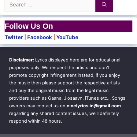
Search
En Manam Solludhu Unnai
for:
Kaalamum Kadhalum Kuzhapamdhaano
Follow Us On
Twitter
|
Facebook
|
YouTube
Paavamaai Baavani Kaatum
Thimiru Un Thavai Thotram
Disclaimer:
Lyrics displayed here are for educational
Nambudhey Nambudhey
purposes only. We respect the artists and don’t
Nenjam Yeno
promote copyright infringement instead, if you enjoy
the music then please support the respective artists
and buy the original music from the legal music
Unmathamaai Naan Nirpathu
providers such as Gaana, Jiosaavn, iTunes etc… Songs
owners may contact us on
cinelyrics.in@gmail.com
Unnaledhaano
regarding any shared content issues, we’ll definitely
respond within 48 hours.
Sollamaley Sollamaley