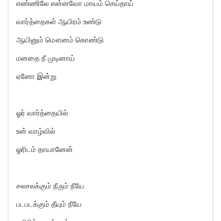
எண்ணிலே என்னவோ மாயம் செய்தாய்
வார்த்தைகள் ஆயிரம் உண்டு
ஆயினும் மௌனம் கொண்டு
மனதை நீ முடினாய்
ஏனோ இன்று
ஓர் வார்த்தையில்
உன் வாழ்வில்
ஓரிடம் தாயானேன்
சலசலக்கும் நீரும் நீயே
படபடக்கும் தீயும் நீயே