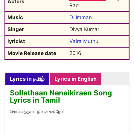
Actors
Rao
Music
D. Imman
Singer
Divya Kumar
lyricist
Vaira Muthu
Movie Release date
2016
Lyrics in தமிழ்
Lyrics in English
Sollathaan Nenaikiraen Song
Lyrics in Tamil
சொல்லத்தான் நினைக்கிறேன்