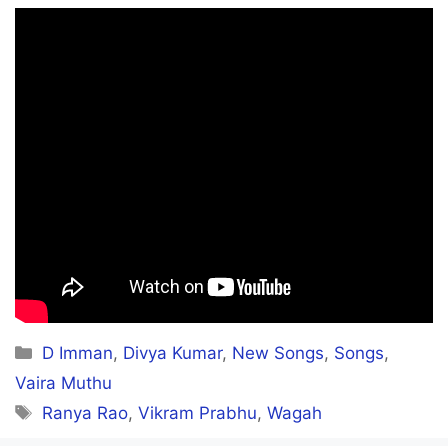
Un kanna paathu
Sollaama muzhikiren
Allathaan nenaikiren
Un kitta vandha
Achathil kulikkiren
Un vizhiyil nooru pechu
En muzhiyo oomaiyaachu
Munnaalae sellum oonjal
Categories
D Imman
,
Divya Kumar
,
New Songs
,
Songs
,
Pinnalae podhal pola
Vaira Muthu
Tags
Ranya Rao
,
Vikram Prabhu
,
Wagah
En kaadhal angum ingum aada