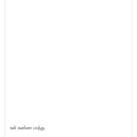
உன் கண்ண பாத்து