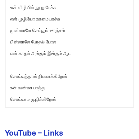
உன் விழியில் நூறு பேச்சு
என் முழியோ ஊமையாச்சு
முன்னாலே செல்லும் ஊஞ்சல்
பின்னாலே போதல் போல
என் காதல் அங்கும் இங்கும் ஆட
சொல்லத்தான் நினைக்கிறேன்
உன் கண்ண பாத்து
சொல்லாம முழிக்கிறேன்
Sollathaan Nenaikiraen Song
Lyrics in English
Sollathaan nenaikiren
YouTube –
Links