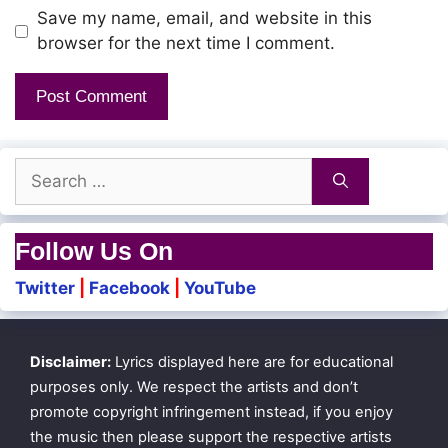
Nenjodu vaazhum
Save my name, email, and website in this
browser for the next time I comment.
Endhan naavodu
Thoongum sorkkal theeradhadhu
Adhu poovodu thoongum siru
Search
Thaen pondradhu
for:
Follow Us On
En saarbil endhan kaadhal
Twitter
|
Facebook
|
YouTube
Kaatrae sollum
Un kadhal ennidam
Disclaimer:
Lyrics displayed here are for educational
Vaan sollum
purposes only. We respect the artists and don’t
En annamae sornamae
promote copyright infringement instead, if you enjoy
the music then please support the respective artists
Aasai solla bashai vendam