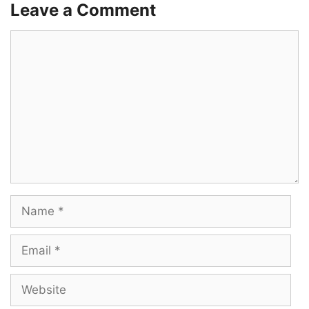
Leave a Comment
Sollathan nenaikiren
Comment
Un kanna paathu
Sollaama muzhikiren
Allathaan nenaikiren
Un kitta vandha
Achathil kulikkiren
Name
Sollum kaadhal
Email
Aththodu theerum
Website
Sollavittal