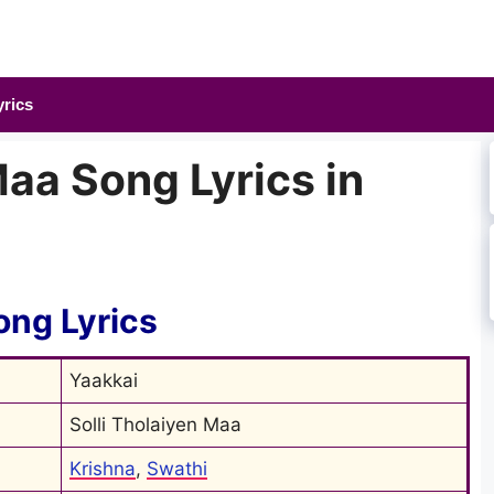
yrics
Maa Song Lyrics in
ong Lyrics
Yaakkai
Solli Tholaiyen Maa
Krishna
, 
Swathi