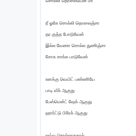
சொல்லி தொலையேன் மா
நீ ஓகே சொல்லி தொலைஞ்சா
தர குத்த போடுவேன்
இல்ல வேணா சொல்ல துணிஞ்சா
சோக சாங்க பாடுவேன்
உனக்கு வெயிட் பண்ணியே
பாடி வீக் ஆகுது
பேஸ்மென்ட் ஷேக் ஆகுது
ஹார்ட்டு பிரேக் ஆகுது
லவ்வ சொல்லாததால்