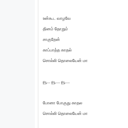
உன்கூட வாழவே
தினம் தோறும்
சாகுறேன்
காப்பாத்த காதல்
சொல்லி தொலையேன் மா
வூ… வூ…. வூ….
போனா போகுது காதல
சொல்லி தொலையேன் மா