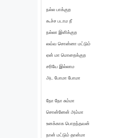
நல்ல பாக்குற
கூச்ச படாம நீ
நல்லா இளிக்குற
லவ்வ சொன்னா மட்டும்
ஏன் மா மொறைக்குற
சரியே இல்லாம
அட போமா போமா
நோ நோ சும்மா
சொன்னேன் அம்மா
உனக்காக பொறந்தவன்
நான் மட்டும் தான்மா