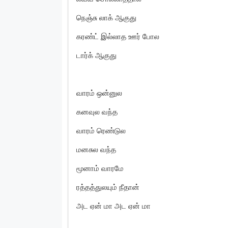
நெஞ்சு லாக் ஆகுது
கரண்ட் இல்லாத ஊர் போல
டார்க் ஆகுது
வாரம் ஒன்னுல
கனவுல வந்த
வாரம் ரெண்டுல
மனசுல வந்த
மூனாம் வாரமே
ரத்தத்துலயும் நீதான்
அட ஏன் மா அட ஏன் மா